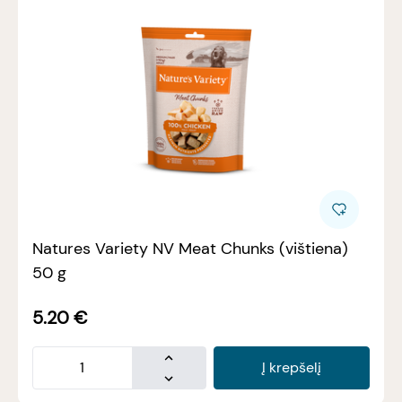
Natures Variety NV Meat Chunks (vištiena)
50 g
5.20
€
Į krepšelį