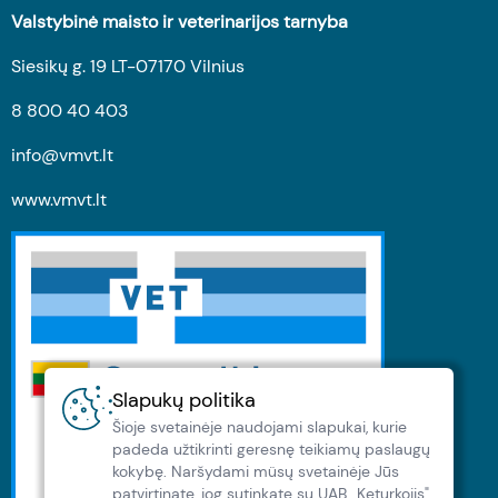
Valstybinė maisto ir veterinarijos tarnyba
Siesikų g. 19 LT-07170 Vilnius
8 800 40 403
info@vmvt.lt
www.vmvt.lt
Slapukų politika
Šioje svetainėje naudojami slapukai, kurie
padeda užtikrinti geresnę teikiamų paslaugų
kokybę. Naršydami müsų svetainėje Jūs
patvirtinate, jog sutinkate su UAB „Keturkojis"