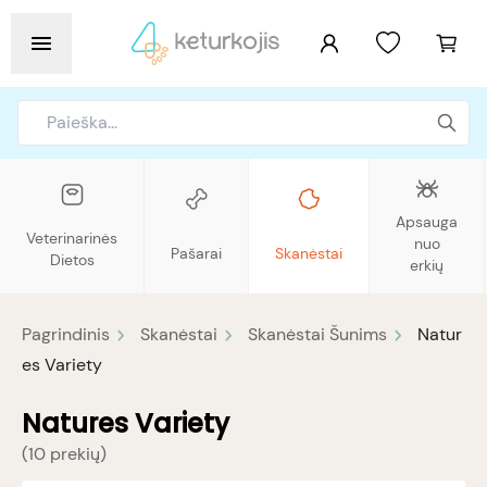
Apsauga
Veterinarinės
nuo
Pašarai
Skanėstai
Dietos
erkių
Pagrindinis
Skanėstai
Skanėstai Šunims
Natur
es Variety
Natures Variety
(
10 prekių
)