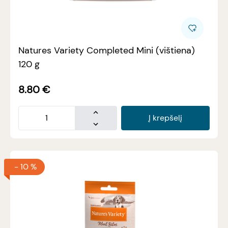
Natures Variety Completed Mini (vištiena)
120 g
8.80
€
Į krepšelį
-
10 %