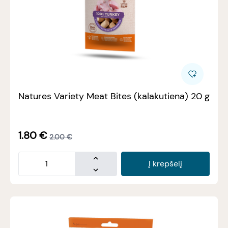
Natures Variety Meat Bites (kalakutiena) 20 g
1.80
€
2.00
€
Į krepšelį