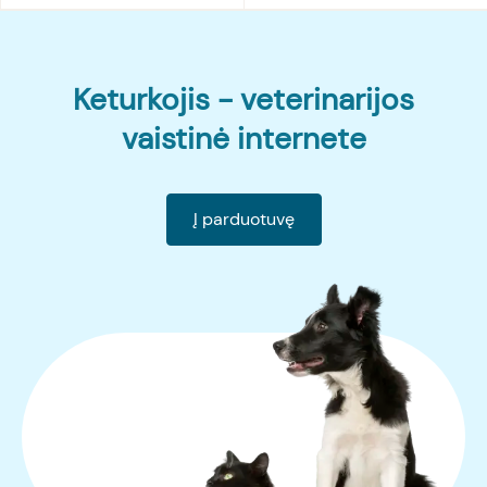
Keturkojis - veterinarijos
vaistinė internete
Į parduotuvę