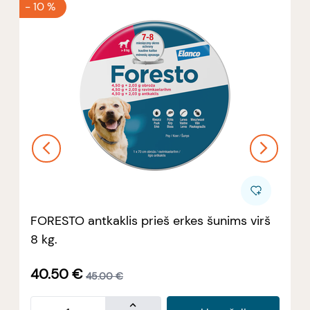
-
10 %
FORESTO antkaklis prieš erkes šunims virš
8 kg.
40.50
€
45.00
€