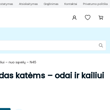
ristatymas
Atsiskaitymas
Grąžinimas
Kontaktai
Privatumo politika
iliui – nuo sąvėlų – N45
das katėms – odai ir kailiui