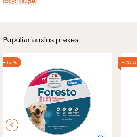
Rodyti daugiau
Populiariausios prekės
-
10 %
-
20 %