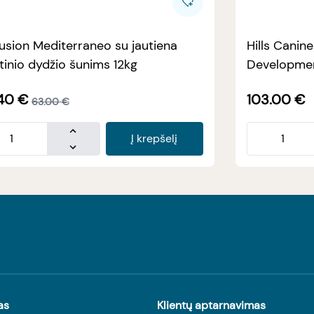
usion Mediterraneo su jautiena
Hills Canin
tinio dydžio šunims 12kg
Developmen
40
€
103.00
€
63.00
€
Į krepšelį
as
Klientų aptarnavimas