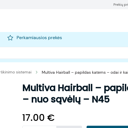
Prekių p
Perkamiausios prekės
rškinimo sistemai
Multiva Hairball – papildas katėms – odai ir ka
Multiva Hairball – papil
– nuo sąvėlų – N45
17.00
€