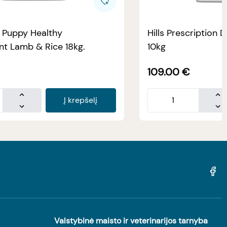
e Puppy Healthy
Hills Prescription D
t Lamb & Rice 18kg.
10kg
109.00
€
Į krepšelį
Valstybinė maisto ir veterinarijos tarnyba