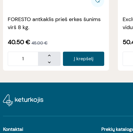
FORESTO antkaklis prieš erkes šunims
Excl
virš 8 kg.
vidu
40.50
€
50.
45.00
€
Į krepšelį
Kontaktai
Prekių katalog