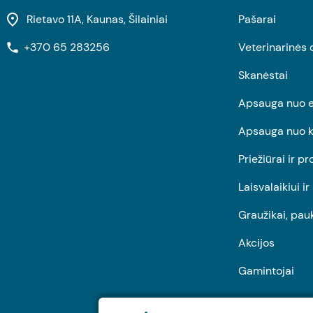
Rietavo 11A, Kaunas, Šilainiai
Pašarai
+370 65 283256
Veterinarinės 
Skanėstai
Apsauga nuo e
Apsauga nuo k
Priežiūrai ir pr
Laisvalaikiui i
Graužikai, pau
Akcijos
Gamintojai