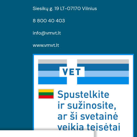
Siesikų g. 19 LT-07170 Vilnius
8 800 40 403
info@vmvt.lt
www.vmvt.lt