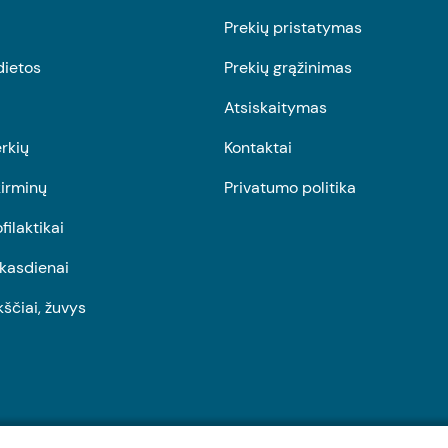
Prekių pristatymas
dietos
Prekių grąžinimas
Atsiskaitymas
rkių
Kontaktai
irminų
Privatumo politika
ofilaktikai
r kasdienai
kščiai, žuvys