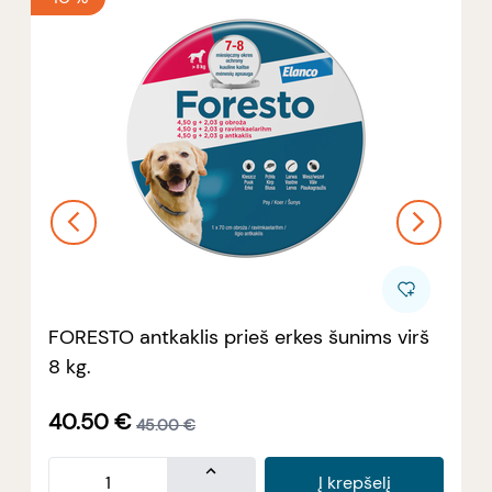
FORESTO antkaklis prieš erkes šunims virš
8 kg.
40.50
€
45.00
€
Į krepšelį