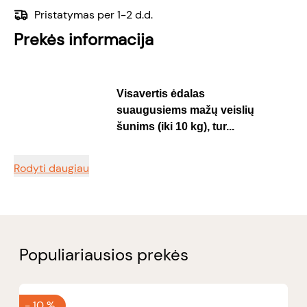
Pristatymas per 1-2 d.d.
Prekės informacija
Visavertis ėdalas
suaugusiems mažų veislių
šunims (iki 10 kg), tur...
Rodyti daugiau
Populiariausios prekės
-
10 %