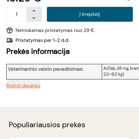
Į krepšelį
Nemokamas pristatymas nuo 29 €
Pristatymas per 1-2 d.d.
Prekės informacija
Veterinarinio vaisto pavadinimas:
AdTab, 48 mg, kra
2,0–8,0 kg)
Rodyti daugiau
Populiariausios prekės