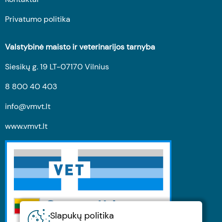
Privatumo politika
Valstybinė maisto ir veterinarijos tarnyba
Siesikų g. 19 LT-07170 Vilnius
8 800 40 403
info@vmvt.lt
www.vmvt.lt
Slapukų politika