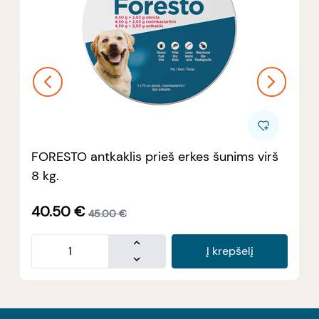
FORESTO antkaklis prieš erkes šunims virš
8 kg.
40.50
€
45.00
€
Į krepšelį