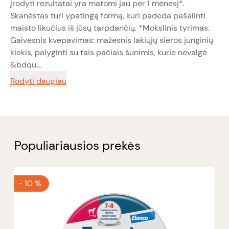
įrodyti rezultatai yra matomi jau per 1 mėnesį*.
Skanėstas turi ypatingą formą, kuri padeda pašalinti
maisto likučius iš jūsų tarpdančių. *Mokslinis tyrimas.
Gaivesnis kvėpavimas: mažesnis lakiųjų sieros junginių
kiekis, palyginti su tais pačiais šunimis, kurie nevalgė
&bdqu...
Rodyti daugiau
Populiariausios prekės
-
10 %