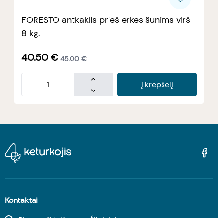
FORESTO antkaklis prieš erkes šunims virš
8 kg.
40.50
€
45.00
€
Į krepšelį
Kontaktai