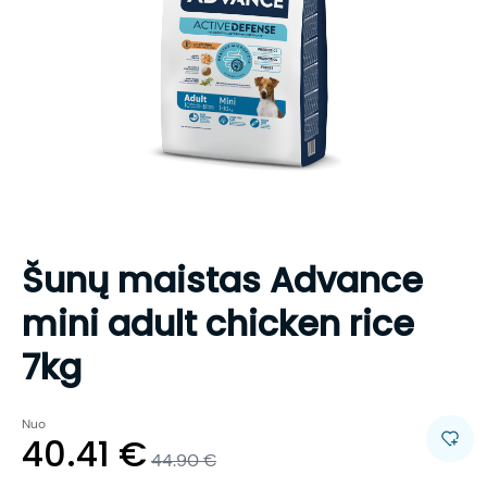
Šunų maistas Advance
mini adult chicken rice
7kg
Nuo
40.41
€
44.90
€