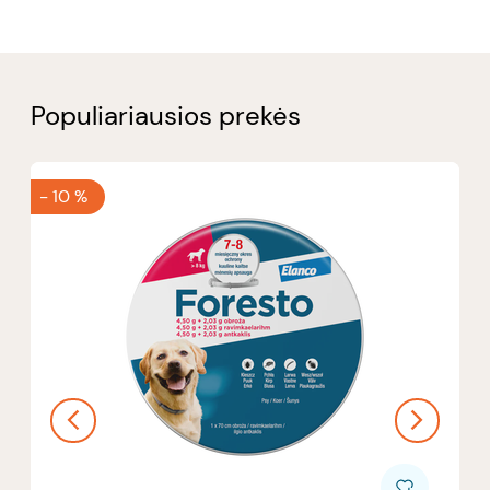
Populiariausios prekės
-
10 %