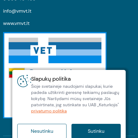
info@vmvt.lt
www.vmvt.lt
Slapukų politika
Šioje svetainėje naudojami slapukai, kurie
padeda užtikrinti geresnę teikiamų paslaugų
kokybę. Naršydami müsų svetainėje Jūs
patvirtinate, jog sutinkate su UAB „Keturkojis"
privatumo politika
Nesutinku
Sutinku