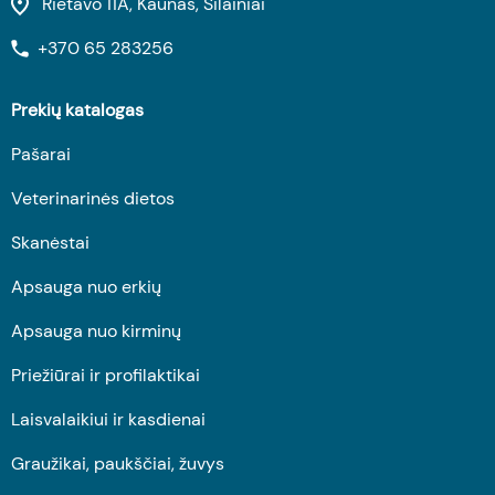
Rietavo 11A, Kaunas, Šilainiai
+370 65 283256
Prekių katalogas
Pašarai
Veterinarinės dietos
Skanėstai
Apsauga nuo erkių
Apsauga nuo kirminų
Priežiūrai ir profilaktikai
Laisvalaikiui ir kasdienai
Graužikai, paukščiai, žuvys