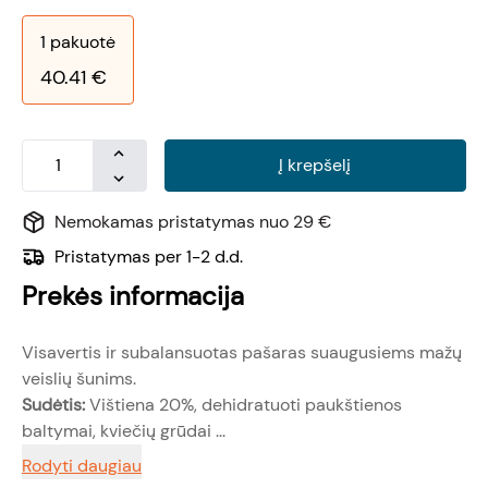
1
pakuotė
40.41
€
Į krepšelį
Nemokamas pristatymas nuo 29 €
Pristatymas per 1-2 d.d.
Prekės informacija
Visavertis ir subalansuotas pašaras suaugusiems mažų
veislių šunims.
Sudėtis:
Vištiena 20%, dehidratuoti paukštienos
baltymai, kviečių grūdai ...
Rodyti daugiau