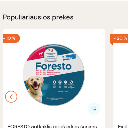
Populiariausios prekės
-
10 %
-
20 %
FORESTO antkaklis prieš erkes šunims
Excl