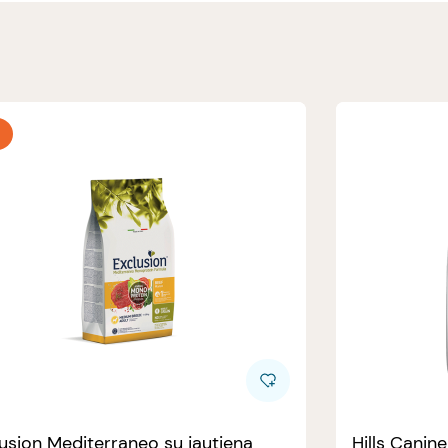
usion Mediterraneo su jautiena
Hills Canin