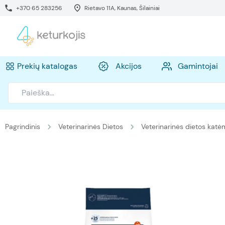
+370 65 283256
Rietavo 11A, Kaunas, Šilainiai
Prekių katalogas
Akcijos
Gamintojai
Pagrindinis
Veterinarinės Dietos
Veterinarinės dietos katė