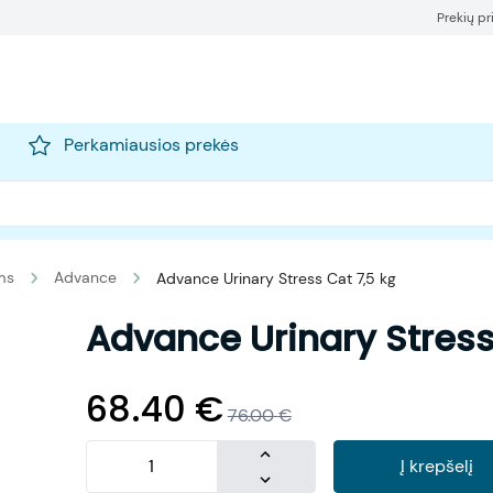
Prekių p
Perkamiausios prekės
ms
Advance
Advance Urinary Stress Cat 7,5 kg
Advance Urinary Stress
68.40
€
76.00
€
Į krepšelį