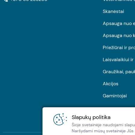
Skanėstai
Apsauga nuo e
Apsauga nuo k
Priežiūrai ir pr
Laisvalaikiui i
Graužikai, pau
Akcijos
Gamintojai
Slapukų politika
Šioje svetainėje naudojami slapu
Naršydami müsų svetainėje Jūs pa