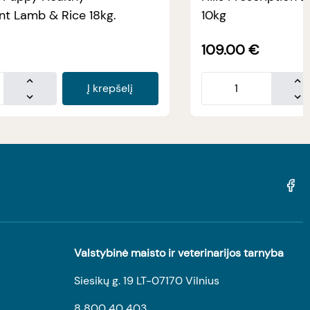
t Lamb & Rice 18kg.
10kg
109.00
€
Į krepšelį
Valstybinė maisto ir veterinarijos tarnyba
Siesikų g. 19 LT-07170 Vilnius
8 800 40 403