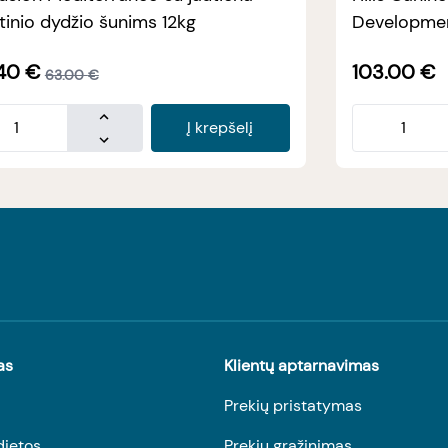
tinio dydžio šunims 12kg
Developmen
40
€
103.00
€
63.00
€
Į krepšelį
as
Klientų aptarnavimas
Prekių pristatymas
dietos
Prekių grąžinimas