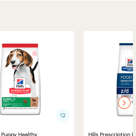
e Puppy Healthy
Hills Prescription D