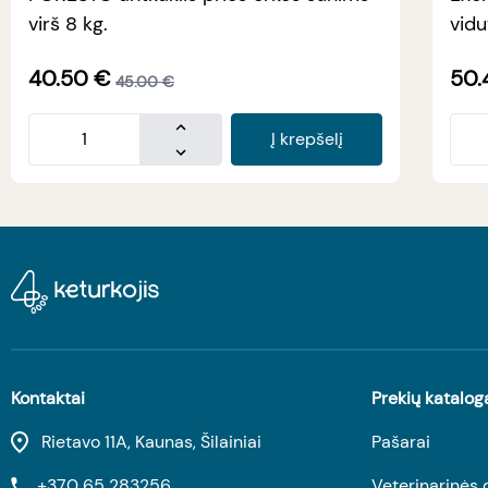
virš 8 kg.
vidu
40.50
€
50.
45.00
€
Į krepšelį
Kontaktai
Prekių katalog
Rietavo 11A, Kaunas, Šilainiai
Pašarai
+370 65 283256
Veterinarinės 