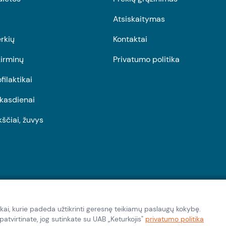
Atsiskaitymas
rkių
Kontaktai
irminų
Privatumo politika
ofilaktikai
r kasdienai
kščiai, žuvys
kai, kurie padeda užtikrinti geresnę teikiamų paslaugų kokybę.
tvirtinate, jog sutinkate su UAB „Keturkojis"
privatumo politika