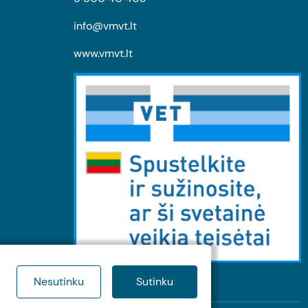
info@vmvt.lt
www.vmvt.lt
Nesutinku
Sutinku