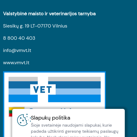
Valstybinė maisto ir veterinarijos tarnyba
Siesikų g. 19 LT-07170 Vilnius
8 800 40 403
info@vmvt.lt
www.vmvt.lt
Slapukų politika
Šioje svetainėje naudojami slapukai, kurie
padeda užtikrinti geresnę teikiamų paslaugų