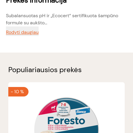
Prekės informacija
Subalansuotas pH ir „Ecocert“ sertifikuota šampūno
formulė su aukšto...
Rodyti daugiau
Populiariausios prekės
-
10 %