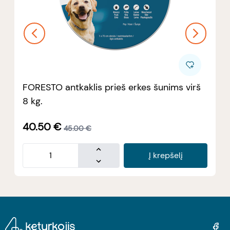
FORESTO antkaklis prieš erkes šunims virš
8 kg.
40.50
€
45.00
€
Į krepšelį