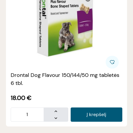
Drontal Dog Flavour 150/144/50 mg tabletės
6 tbl.
18.00
€
Į krepšelį