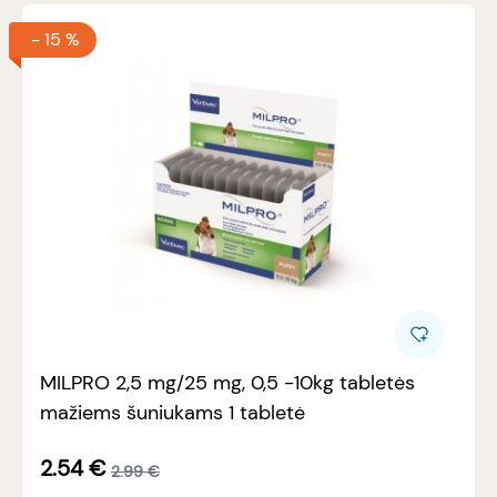
-
15 %
MILPRO 2,5 mg/25 mg, 0,5 -10kg tabletės
mažiems šuniukams 1 tabletė
2.54
€
2.99
€