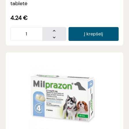
tabletė
4.24
€
Į krepšelį