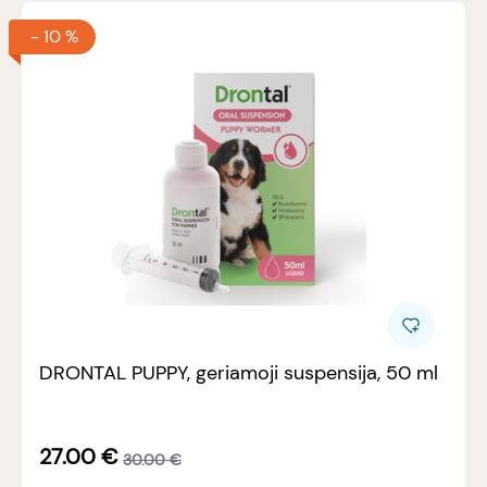
-
10 %
DRONTAL PUPPY, geriamoji suspensija, 50 ml
27.00
€
30.00
€