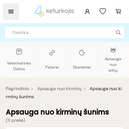
Apsauga
Veterinarinės
nuo
Pašarai
Skanėstai
Dietos
erkių
Pagrindinis
Apsauga nuo kirminų
Apsauga nuo ki
rminų šunims
Apsauga nuo kirminų šunims
(
11 prekė
)