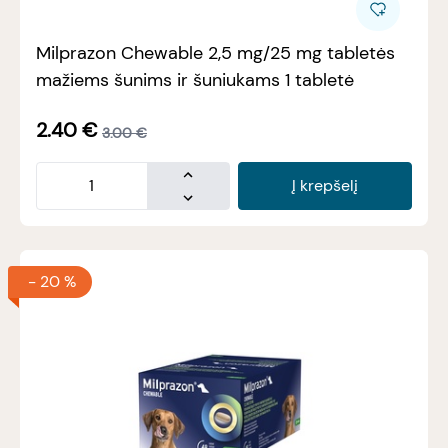
Milprazon Chewable 2,5 mg/25 mg tabletės
mažiems šunims ir šuniukams 1 tabletė
2.40
€
3.00
€
Į krepšelį
-
20 %