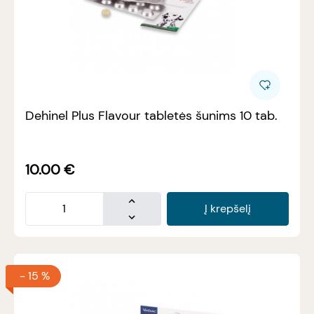
Dehinel Plus Flavour tabletės šunims 10 tab.
10.00
€
Į krepšelį
-
15 %