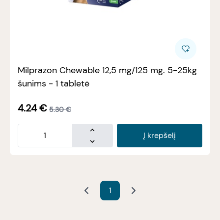
Milprazon Chewable 12,5 mg/125 mg. 5-25kg
šunims - 1 tabletė
4.24
€
5.30
€
Į krepšelį
1