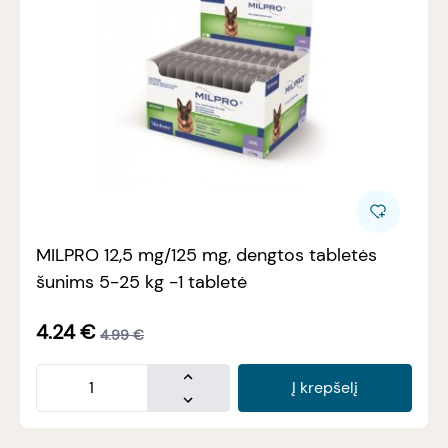
MILPRO 12,5 mg/125 mg, dengtos tabletės
šunims 5-25 kg -1 tabletė
4.24
€
4.99
€
Į krepšelį