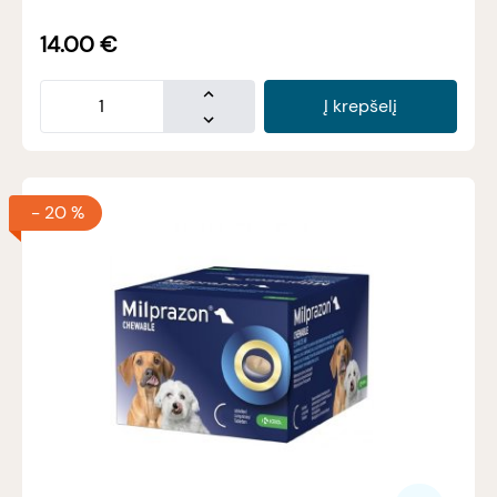
14.00
€
Į krepšelį
-
20 %