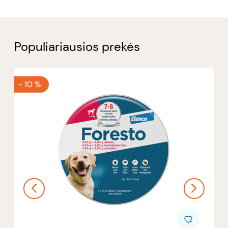
Populiariausios prekės
-
10 %