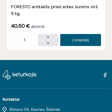
FORESTO antkaklis prieš erkes šunims virš
8 kg.
40.50
€
45.00
€
Į krepšelį
Kontaktai
Rietavo 11A, Kaunas, Šilainiai