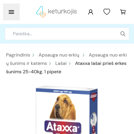
Pagrindinis
Apsauga nuo erkių
Apsauga nuo erki
ų šunims ir katėms
Lašai
Ataxxa lašai prieš erkes
šunims 25-40kg. 1 pipetė