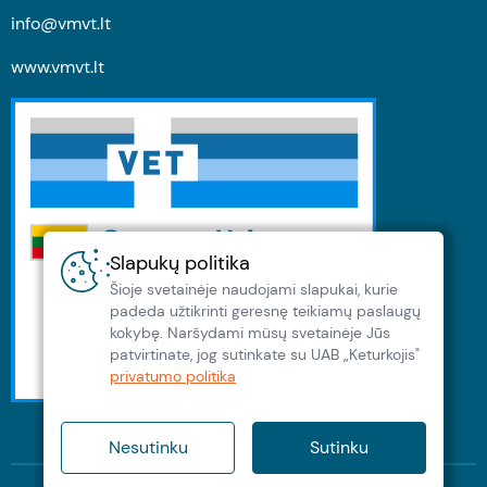
info@vmvt.lt
www.vmvt.lt
Slapukų politika
Šioje svetainėje naudojami slapukai, kurie
padeda užtikrinti geresnę teikiamų paslaugų
kokybę. Naršydami müsų svetainėje Jūs
patvirtinate, jog sutinkate su UAB „Keturkojis"
privatumo politika
Nesutinku
Sutinku