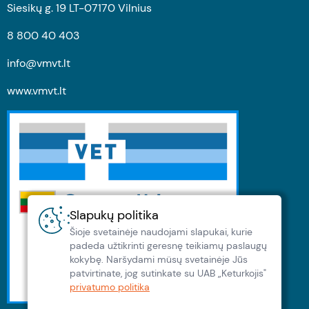
Siesikų g. 19 LT-07170 Vilnius
8 800 40 403
info@vmvt.lt
www.vmvt.lt
Slapukų politika
Šioje svetainėje naudojami slapukai, kurie
padeda užtikrinti geresnę teikiamų paslaugų
kokybę. Naršydami müsų svetainėje Jūs
patvirtinate, jog sutinkate su UAB „Keturkojis"
privatumo politika