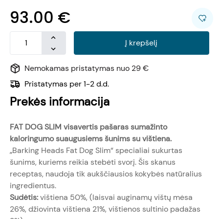
93.00
€
Į krepšelį
Nemokamas pristatymas nuo 29 €
Pristatymas per 1-2 d.d.
Prekės informacija
FAT DOG SLIM visavertis pašaras sumažinto
kaloringumo suaugusiems šunims su vištiena.
„Barking Heads Fat Dog Slim“ specialiai sukurtas
šunims, kuriems reikia stebėti svorį. Šis skanus
receptas, naudoja tik aukščiausios kokybės natūralius
ingredientus.
Sudėtis:
vištiena 50%, (laisvai auginamų vištų mėsa
26%, džiovinta vištiena 21%, vištienos sultinio padažas