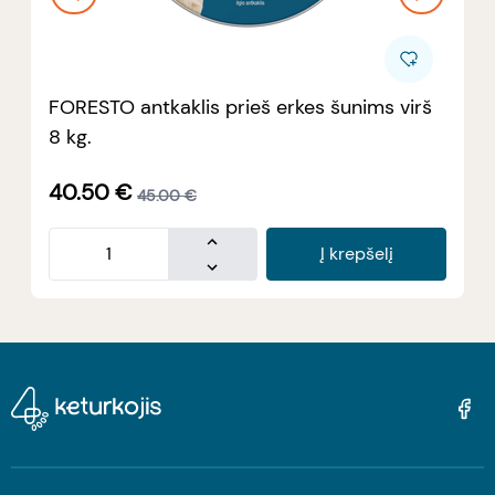
FORESTO antkaklis prieš erkes šunims virš
8 kg.
40.50
€
45.00
€
Į krepšelį