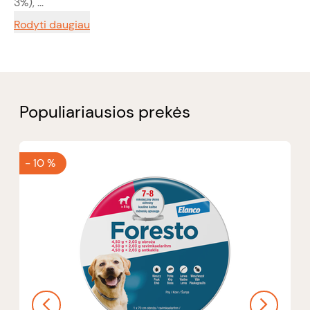
3%), ...
Rodyti daugiau
Populiariausios prekės
-
10 %