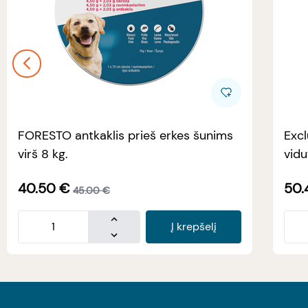
FORESTO antkaklis prieš erkes šunims
Excl
virš 8 kg.
vidu
40.50
€
50.
45.00
€
Į krepšelį