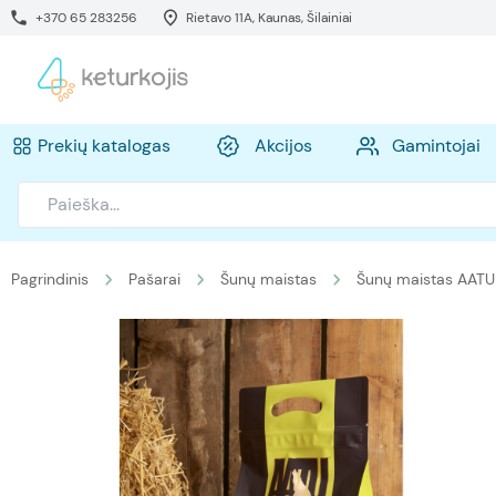
+370 65 283256
Rietavo 11A, Kaunas, Šilainiai
Prekių katalogas
Akcijos
Gamintojai
Pagrindinis
Pašarai
Šunų maistas
Šunų maistas AATU