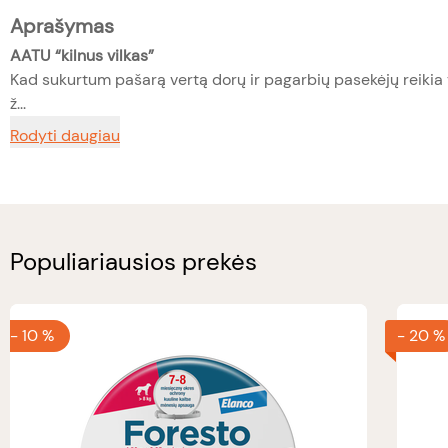
Aprašymas
AATU “kilnus vilkas”
Kad sukurtum pašarą vertą dorų ir pagarbių pasekėjų reikia
ž...
Rodyti daugiau
Populiariausios prekės
-
10 %
-
20 %