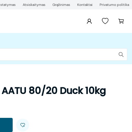
ristatymas
Atsiskaitymas
Grąžinimas
Kontaktai
Privatumo politika
 AATU 80/20 Duck 10kg