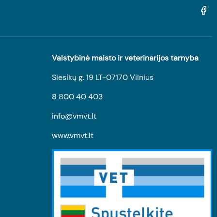
Valstybinė maisto ir veterinarijos tarnyba
Siesikų g. 19 LT-07170 Vilnius
8 800 40 403
info@vmvt.lt
www.vmvt.lt