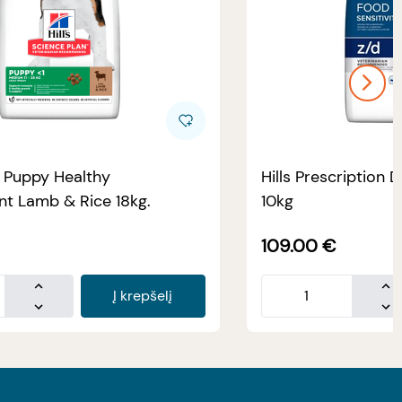
e Puppy Healthy
Hills Prescription D
t Lamb & Rice 18kg.
10kg
109.00
€
Į krepšelį