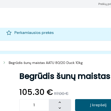
Prekių p
Perkamiausios prekės
Begrūdis šunų maistas AATU 80/20 Duck 10kg
Begrūdis šunų maistas
105.30
€
117.00
€
Į krepšelį