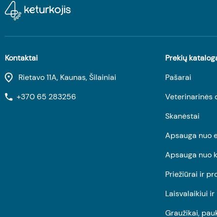
Kontaktai
Prekių katalog
Rietavo 11A, Kaunas, Šilainiai
Pašarai
+370 65 283256
Veterinarinės 
Skanėstai
Apsauga nuo e
Apsauga nuo k
Priežiūrai ir pr
Laisvalaikiui i
Graužikai, pau