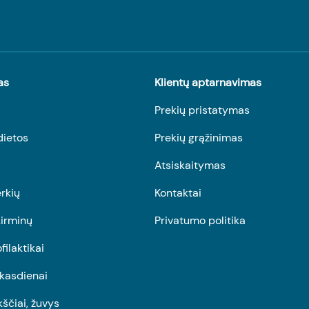
as
Klientų aptarnavimas
Prekių pristatymas
dietos
Prekių grąžinimas
Atsiskaitymas
rkių
Kontaktai
irminų
Privatumo politika
ofilaktikai
r kasdienai
kščiai, žuvys