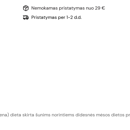
Nemokamas pristatymas nuo 29 €
Pristatymas per 1-2 d.d.
tiena) dieta skirta šunims norintiems didesnės mėsos dietos p