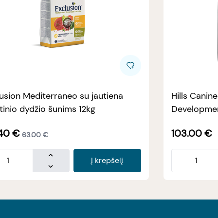
usion Mediterraneo su jautiena
Hills Canin
tinio dydžio šunims 12kg
Developmen
40
€
103.00
€
63.00
€
Į krepšelį