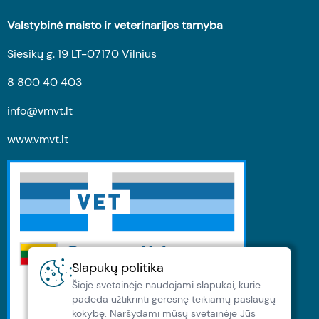
Valstybinė maisto ir veterinarijos tarnyba
Siesikų g. 19 LT-07170 Vilnius
8 800 40 403
info@vmvt.lt
www.vmvt.lt
Slapukų politika
Šioje svetainėje naudojami slapukai, kurie
padeda užtikrinti geresnę teikiamų paslaugų
kokybę. Naršydami müsų svetainėje Jūs