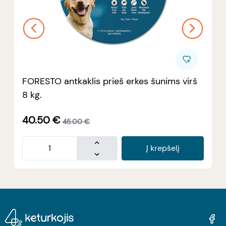
FORESTO antkaklis prieš erkes šunims virš
8 kg.
40.50
€
45.00
€
Į krepšelį