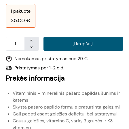
1
pakuotė
35.00
€
Į krepšelį
Nemokamas pristatymas nuo 29 €
Pristatymas per 1-2 d.d.
Prekės informacija
Vitamininis – mineralinis pašaro papildas šunims ir
katėms
Skysta pašaro papildo formulė praturtinta geležimi
Gali padėti esant geležies deficitui bei atstatymui
Gausu geležies, vitamino C, vario, B grupės ir K3
vitaminų