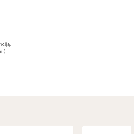
ciją.
i (