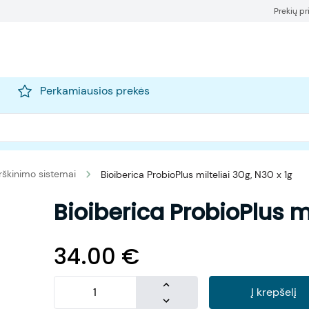
Prekių p
Perkamiausios prekės
rškinimo sistemai
Bioiberica ProbioPlus milteliai 30g, N30 x 1g
Bioiberica ProbioPlus mi
34.00
€
Į krepšelį