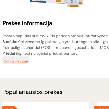
Prekės informacija
Pašaro papildas šunims, kuris padeda stabilizuoti žarnyno fl
Sudėtis:
Kiekviename 1g paketėlyje yra: butirogeno alfa - gl
fruktooligosacharidai (FOS) ir mananooligosacharidai (MOS
Priedai /kg:
technologiniai priedai: benton...
Rodyti daugiau
Populiariausios prekės