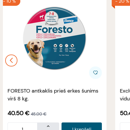
-
10 %
-
20 %
FORESTO antkaklis prieš erkes šunims
Excl
virš 8 kg.
vidu
40.50
€
50.
45.00
€
Į krepšelį