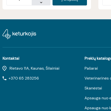
Kontaktai
Prekių katalog
Rietavo 11A, Kaunas, Šilainiai
Pašarai
+370 65 283256
Veterinarinės 
Skanėstai
Apsauga nuo e
Apsauga nuo k