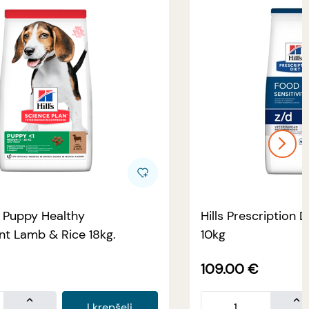
e Puppy Healthy
Hills Prescription D
t Lamb & Rice 18kg.
10kg
109.00
€
Į krepšelį