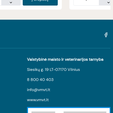
Valstybinė maisto ir veterinarijos tarnyba
Siesikų g. 19 LT-07170 Vilnius
8 800 40 403
info@vmvt.lt
www.vmvt.lt