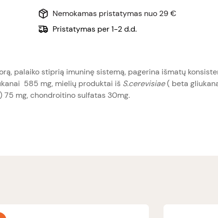
Nemokamas pristatymas nuo 29 €
Pristatymas per 1-2 d.d.
orą, palaiko stiprią imuninę sistemą, pagerina išmatų konsisten
iukanai 585 mg, mielių produktai iš
S.cerevisiae
( beta gliukana
) 75 mg, chondroitino sulfatas 30mg.