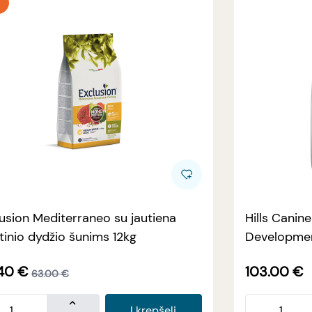
usion Mediterraneo su jautiena
Hills Canin
tinio dydžio šunims 12kg
Developmen
40
€
103.00
€
63.00
€
Į krepšelį