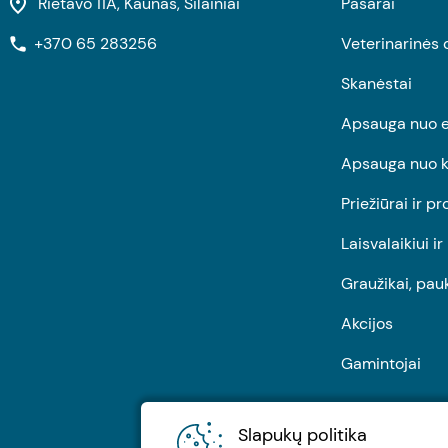
Rietavo 11A, Kaunas, Šilainiai
Pašarai
+370 65 283256
Veterinarinės 
Skanėstai
Apsauga nuo e
Apsauga nuo k
Priežiūrai ir pr
Laisvalaikiui i
Graužikai, pau
Akcijos
Gamintojai
Slapukų politika