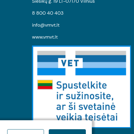
Siesikų g. 19 LT-07170 Vilnius
8 800 40 403
info@vmvt.lt
www.vmvt.lt