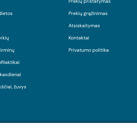
Prekių pristatymas
dietos
Prekių grąžinimas
Atsiskaitymas
rkių
Kontaktai
irminų
Privatumo politika
ofilaktikai
r kasdienai
kščiai, žuvys