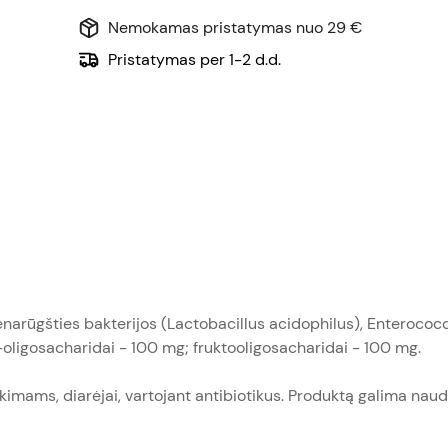
Nemokamas pristatymas nuo 29 €
Pristatymas per 1-2 d.d.
enarūgšties bakterijos (Lactobacillus acidophilus), Enterococ
ligosacharidai - 100 mg; fruktooligosacharidai - 100 mg.
imams, diarėjai, vartojant antibiotikus. Produktą galima naudo