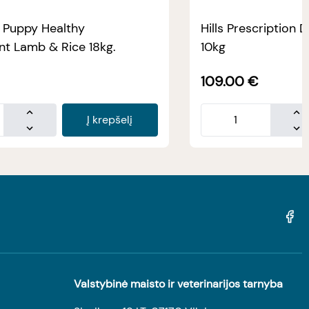
e Puppy Healthy
Hills Prescription D
t Lamb & Rice 18kg.
10kg
109.00
€
Į krepšelį
Valstybinė maisto ir veterinarijos tarnyba