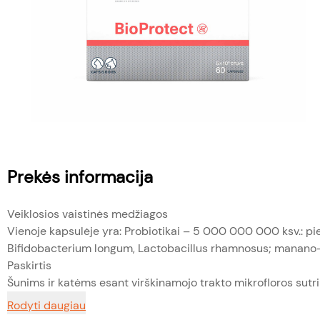
Prekės informacija
Veiklosios vaistinės medžiagos
Vienoje kapsulėje yra: Probiotikai – 5 000 000 000 ksv.: pi
Bifidobacterium longum, Lactobacillus rhamnosus; manano-o
Paskirtis
Šunims ir katėms esant virškinamojo trakto mikrofloros sutrik
Rodyti daugiau