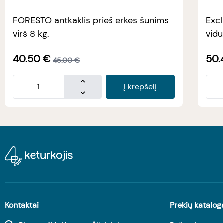
FORESTO antkaklis prieš erkes šunims
Excl
virš 8 kg.
vidu
40.50
€
50.
45.00
€
Į krepšelį
Kontaktai
Prekių katalog