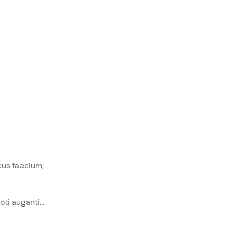
cus faecium,
ti auganti...