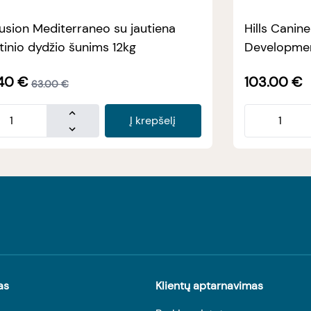
usion Mediterraneo su jautiena
Hills Canin
tinio dydžio šunims 12kg
Developmen
40
€
103.00
€
63.00
€
Į krepšelį
as
Klientų aptarnavimas