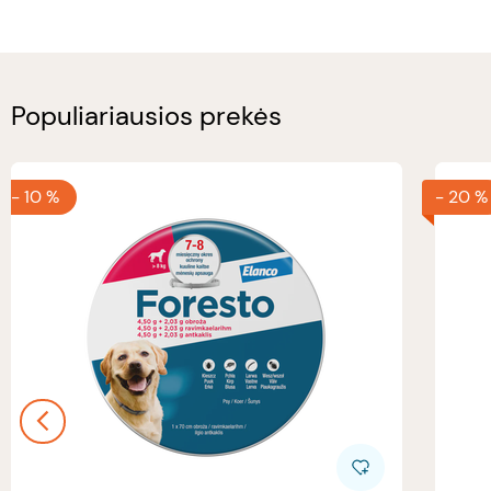
Populiariausios prekės
-
10 %
-
20 %