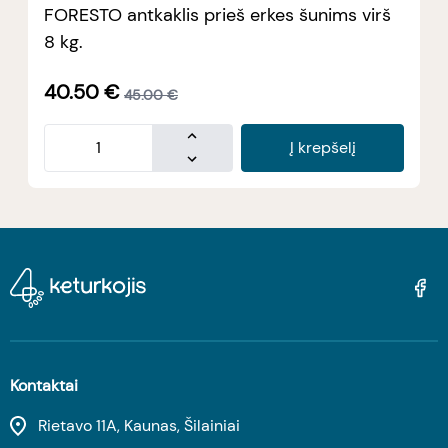
FORESTO antkaklis prieš erkes šunims virš
8 kg.
40.50
€
45.00
€
Į krepšelį
Kontaktai
Rietavo 11A, Kaunas, Šilainiai