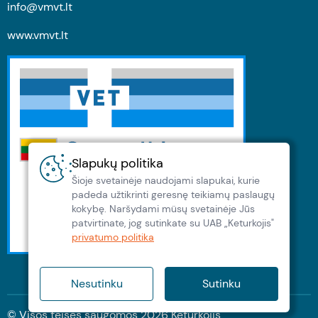
info@vmvt.lt
www.vmvt.lt
Slapukų politika
Šioje svetainėje naudojami slapukai, kurie
padeda užtikrinti geresnę teikiamų paslaugų
kokybę. Naršydami müsų svetainėje Jūs
patvirtinate, jog sutinkate su UAB „Keturkojis"
privatumo politika
Nesutinku
Sutinku
© Visos teisės saugomos
2026
Keturkojis