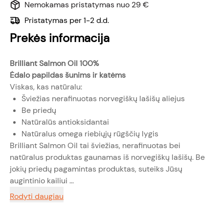
Nemokamas pristatymas nuo 29 €
Pristatymas per 1-2 d.d.
Prekės informacija
Brilliant Salmon Oil 100
%
Ėdalo papildas šunims ir katėms
Viskas, kas natūralu:
Šviežias nerafinuotas norvegiškų lašišų aliejus
Be priedų
Natūralūs antioksidantai
Natūralus omega riebiųjų rūgščių lygis
Brilliant Salmon Oil tai šviežias, nerafinuotas bei
natūralus produktas gaunamas iš norvegiškų lašišų. Be
jokių priedų pagamintas produktas, suteiks Jūsų
augintinio kailiui ...
Rodyti daugiau