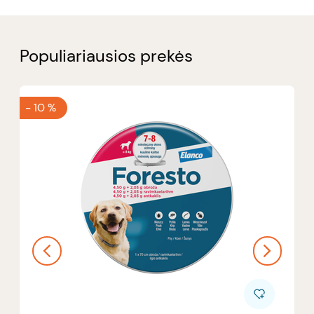
Populiariausios prekės
-
10 %