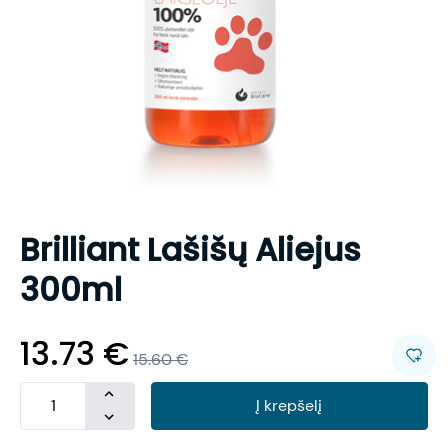
Brilliant Lašišų Aliejus
300ml
13.73
€
15.60
€
Į krepšelį