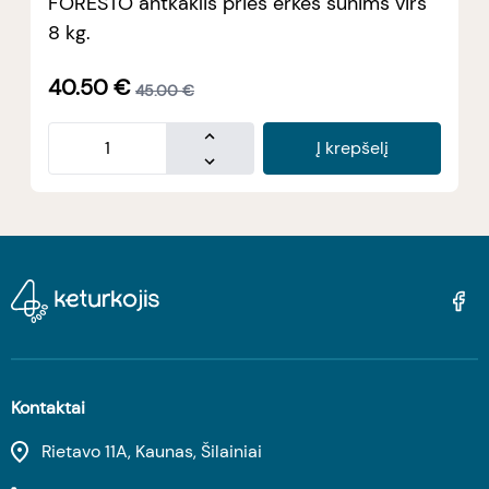
FORESTO antkaklis prieš erkes šunims virš
8 kg.
40.50
€
45.00
€
Į krepšelį
Kontaktai
Rietavo 11A, Kaunas, Šilainiai