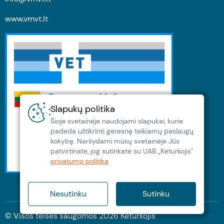
www.vmvt.lt
Slapukų politika
Šioje svetainėje naudojami slapukai, kurie
padeda užtikrinti geresnę teikiamų paslaugų
kokybę. Naršydami müsų svetainėje Jūs
patvirtinate, jog sutinkate su UAB „Keturkojis"
privatumo politika
Nesutinku
Sutinku
© Visos teisės saugomos
2026
Keturkojis