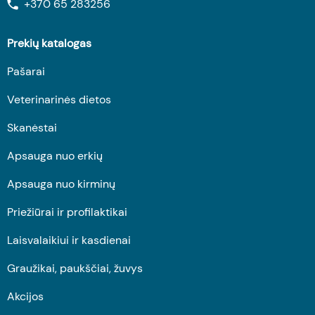
+370 65 283256
Prekių katalogas
Pašarai
Veterinarinės dietos
Skanėstai
Apsauga nuo erkių
Apsauga nuo kirminų
Priežiūrai ir profilaktikai
Laisvalaikiui ir kasdienai
Graužikai, paukščiai, žuvys
Akcijos