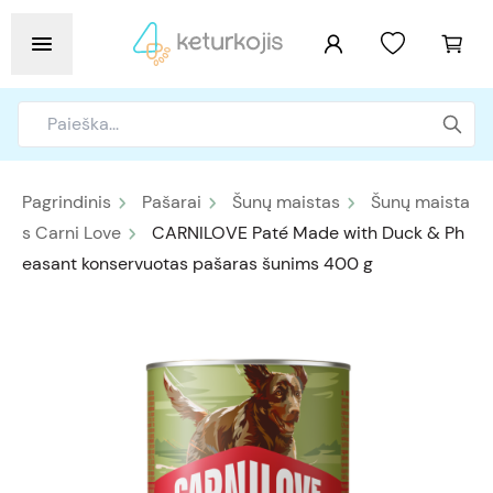
Pagrindinis
Pašarai
Šunų maistas
Šunų maista
s Carni Love
CARNILOVE Paté Made with Duck & Ph
easant konservuotas pašaras šunims 400 g