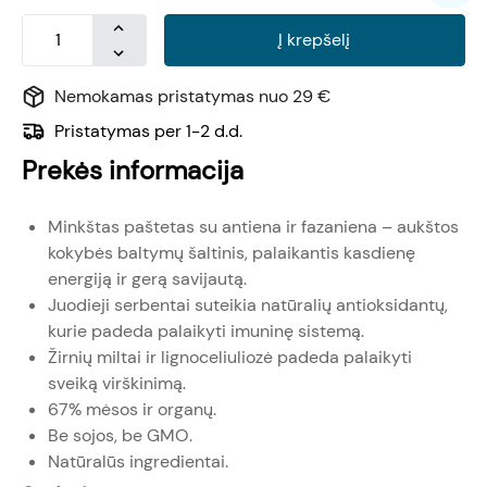
Į krepšelį
Nemokamas pristatymas nuo 29 €
Pristatymas per 1-2 d.d.
Prekės informacija
Minkštas paštetas su antiena ir fazaniena – aukštos
kokybės baltymų šaltinis, palaikantis kasdienę
energiją ir gerą savijautą.
Juodieji serbentai suteikia natūralių antioksidantų,
kurie padeda palaikyti imuninę sistemą.
Žirnių miltai ir lignoceliuliozė padeda palaikyti
sveiką virškinimą.
67% mėsos ir organų.
Be sojos, be GMO.
Natūralūs ingredientai.