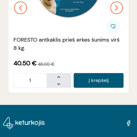
FORESTO antkaklis prieš erkes šunims virš
8 kg.
40.50
€
45.00
€
Į krepšelį