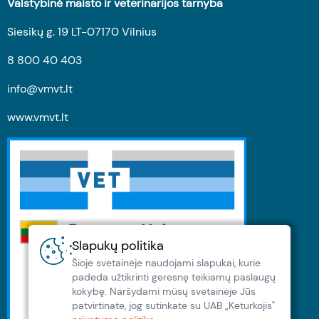
Valstybinė maisto ir veterinarijos tarnyba
Siesikų g. 19 LT-07170 Vilnius
8 800 40 403
info@vmvt.lt
www.vmvt.lt
Slapukų politika
Šioje svetainėje naudojami slapukai, kurie
padeda užtikrinti geresnę teikiamų paslaugų
kokybę. Naršydami müsų svetainėje Jūs
patvirtinate, jog sutinkate su UAB „Keturkojis"