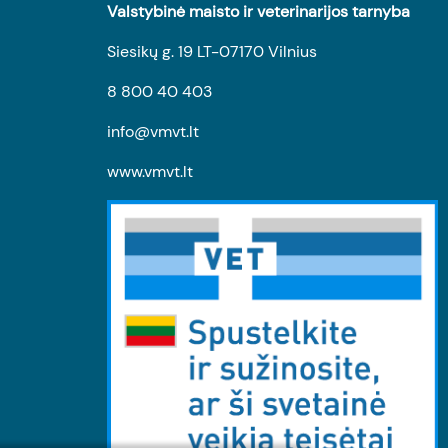
Valstybinė maisto ir veterinarijos tarnyba
Siesikų g. 19 LT-07170 Vilnius
8 800 40 403
info@vmvt.lt
www.vmvt.lt