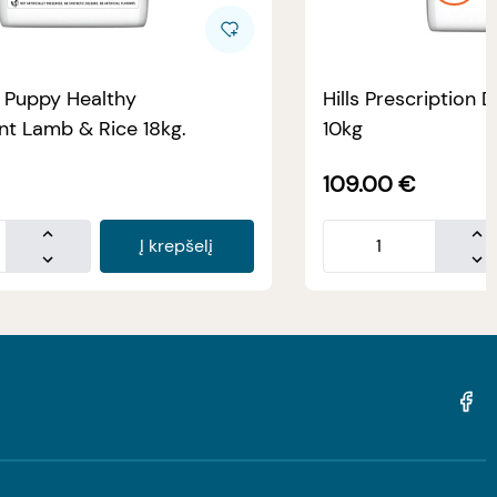
e Puppy Healthy
Hills Prescription D
t Lamb & Rice 18kg.
10kg
109.00
€
Į krepšelį