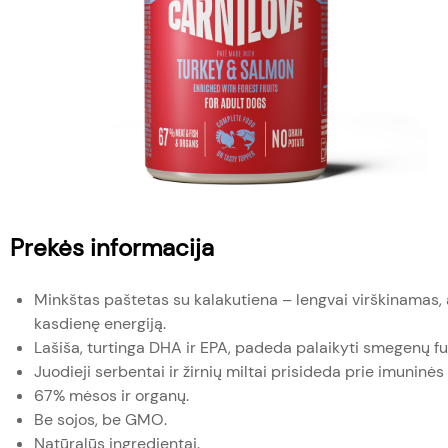
Prekės informacija
Minkštas paštetas su kalakutiena – lengvai virškinamas, 
kasdienę energiją.
Lašiša, turtinga DHA ir EPA, padeda palaikyti smegenų f
Juodieji serbentai ir žirnių miltai prisideda prie imuninė
67% mėsos ir organų.
Be sojos, be GMO.
Natūralūs ingredientai.