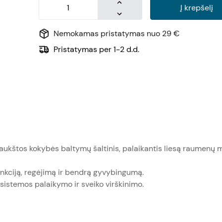
Į krepšelį
Nemokamas pristatymas nuo 29 €
Pristatymas per 1-2 d.d.
aukštos kokybės baltymų šaltinis, palaikantis liesą raumenų m
unkciją, regėjimą ir bendrą gyvybingumą.
s sistemos palaikymo ir sveiko virškinimo.