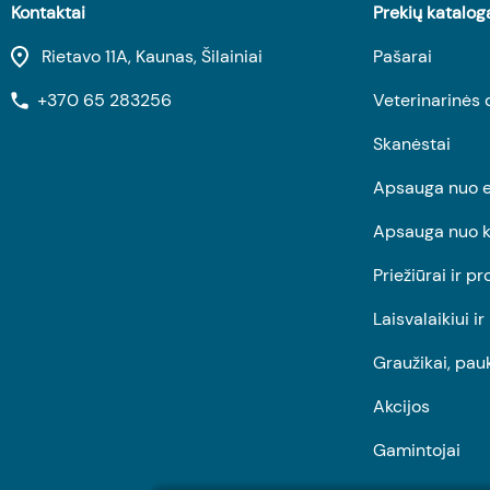
Kontaktai
Prekių katalog
Rietavo 11A, Kaunas, Šilainiai
Pašarai
+370 65 283256
Veterinarinės 
Skanėstai
Apsauga nuo e
Apsauga nuo k
Priežiūrai ir pr
Laisvalaikiui i
Graužikai, pau
Akcijos
Gamintojai