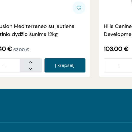
usion Mediterraneo su jautiena
Hills Canin
tinio dydžio šunims 12kg
Developmen
40
€
103.00
€
63.00
€
Į krepšelį