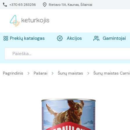
+370 65 283256
Rietavo 11A, Kaunas, Šilainiai
Prekių katalogas
Akcijos
Gamintojai
Pagrindinis
Pašarai
Šunų maistas
Šunų maistas Carni