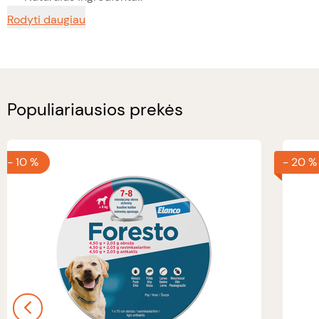
Rodyti daugiau
Populiariausios prekės
-
10 %
-
20 %