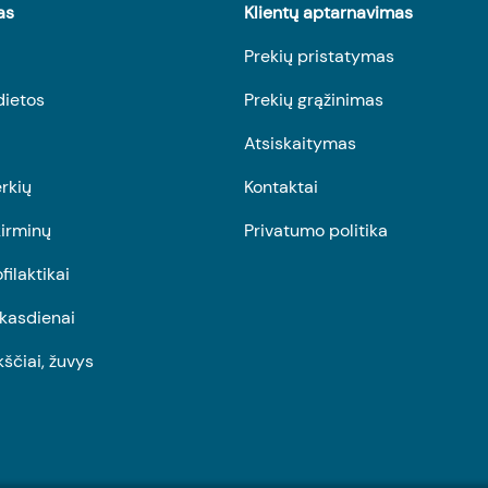
as
Klientų aptarnavimas
Prekių pristatymas
dietos
Prekių grąžinimas
Atsiskaitymas
rkių
Kontaktai
irminų
Privatumo politika
ofilaktikai
r kasdienai
kščiai, žuvys