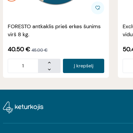
FORESTO antkaklis prieš erkes šunims
Excl
virš 8 kg.
vidu
40.50
€
50.
45.00
€
Į krepšelį