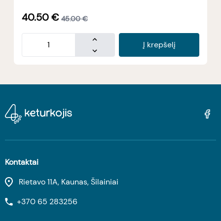
40.50
€
45.00
€
Į krepšelį
Kontaktai
Rietavo 11A, Kaunas, Šilainiai
+370 65 283256