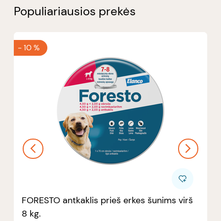
Populiariausios prekės
-
10 %
FORESTO antkaklis prieš erkes šunims virš
8 kg.