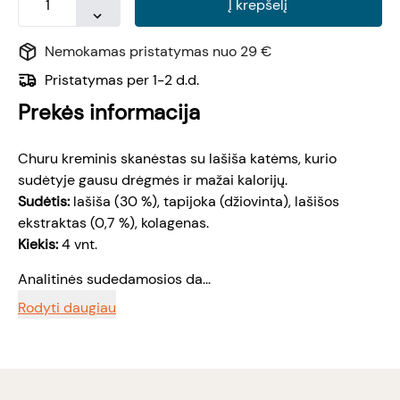
Į krepšelį
Nemokamas pristatymas nuo 29 €
Pristatymas per 1-2 d.d.
Prekės informacija
Churu kreminis skanėstas su lašiša katėms, kurio
sudėtyje gausu drėgmės ir mažai kalorijų.
Sudėtis:
lašiša (30 %), tapijoka (džiovinta), lašišos
ekstraktas (0,7 %), kolagenas.
Kiekis:
4 vnt.
Analitinės sudedamosios da...
Rodyti daugiau