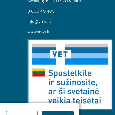
Siesikų g. 19 LT-07170 Vilnius
8 800 40 403
info@vmvt.lt
www.vmvt.lt