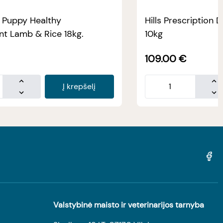
e Puppy Healthy
Hills Prescription D
t Lamb & Rice 18kg.
10kg
109.00
€
Į krepšelį
Valstybinė maisto ir veterinarijos tarnyba