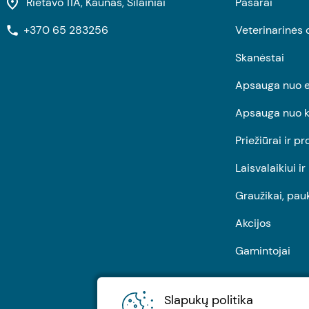
Rietavo 11A, Kaunas, Šilainiai
Pašarai
+370 65 283256
Veterinarinės 
Skanėstai
Apsauga nuo e
Apsauga nuo k
Priežiūrai ir pr
Laisvalaikiui i
Graužikai, pau
Akcijos
Gamintojai
Slapukų politika