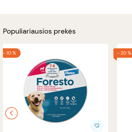
Populiariausios prekės
-
10 %
-
20 %