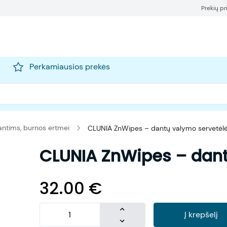
Prekių p
Perkamiausios prekės
ntims, burnos ertmei
CLUNIA ZnWipes – dantų valymo servetėl
CLUNIA ZnWipes – dant
32.00
€
Į krepšelį