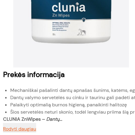
Prekės informacija
Mechaniškai pašalinti dantų apnašas šunims, katėms, eg
Dantų valymo servetėlės su cinku ir taurinu gali padėti a
Palaikyti optimalią burnos higieną, panaikinti halitozę
Šios servetėlės neturi skonio, todėl lengviau priima šią p
CLUNIA ZnWipes –
Dantų...
Rodyti daugiau