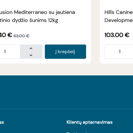
usion Mediterraneo su jautiena
Hills Canin
tinio dydžio šunims 12kg
Developmen
40
€
103.00
€
63.00
€
Į krepšelį
as
Klientų aptarnavimas