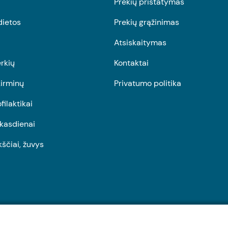
Prekių pristatymas
dietos
Prekių grąžinimas
Atsiskaitymas
rkių
Kontaktai
irminų
Privatumo politika
ofilaktikai
r kasdienai
kščiai, žuvys