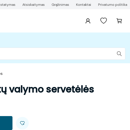
ristatymas
Atsiskaitymas
Grąžinimas
Kontaktai
Privatumo politika
ės
ų valymo servetėlės