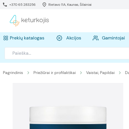
+370 65 283256
Rietavo 11A, Kaunas, Šilainiai
Prekių katalogas
Akcijos
Gamintojai
Pagrindinis
Priežiūrai ir profilaktikai
Vaistai, Papildai
Da