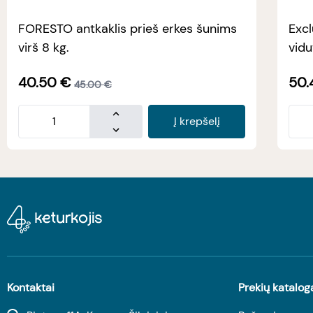
FORESTO antkaklis prieš erkes šunims
Excl
virš 8 kg.
vidu
40.50
€
50.
45.00
€
Į krepšelį
Kontaktai
Prekių katalog