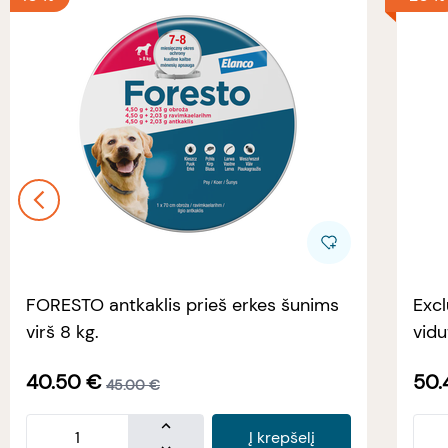
FORESTO antkaklis prieš erkes šunims
Excl
virš 8 kg.
vidu
40.50
€
50.
45.00
€
Į krepšelį