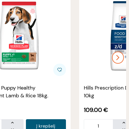
e Puppy Healthy
Hills Prescription D
t Lamb & Rice 18kg.
10kg
109.00
€
Į krepšelį