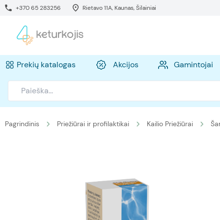
+370 65 283256
Rietavo 11A, Kaunas, Šilainiai
Prekių katalogas
Akcijos
Gamintojai
Pagrindinis
Priežiūrai ir profilaktikai
Kailio Priežiūrai
Ša