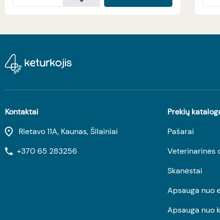
Kontaktai
Prekių katalog
Rietavo 11A, Kaunas, Šilainiai
Pašarai
+370 65 283256
Veterinarinės 
Skanėstai
Apsauga nuo e
Apsauga nuo k