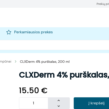
Prekių p
Perkamiausios prekės
mpūnai
CLXDerm 4% purškalas, 200 ml
CLXDerm 4% purškalas,
15.50
€
Į krepšelį