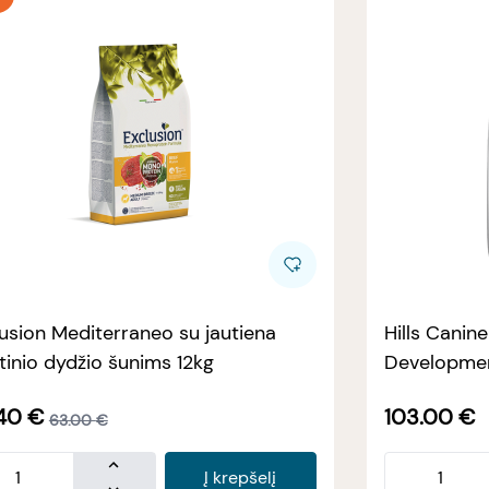
usion Mediterraneo su jautiena
Hills Canin
tinio dydžio šunims 12kg
Developmen
40
€
103.00
€
63.00
€
Į krepšelį