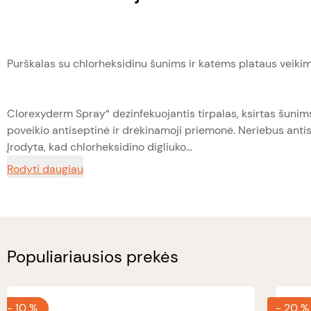
Purškalas su chlorheksidinu šunims ir katėms plataus veikim
Clorexyderm Spray“ dezinfekuojantis tirpalas, ksirtas šunims
poveikio antiseptinė ir drėkinamoji priemonė. Neriebus antisepti
Įrodyta, kad chlorheksidino digliuko...
Rodyti daugiau
Populiariausios prekės
-
10 %
-
20 %