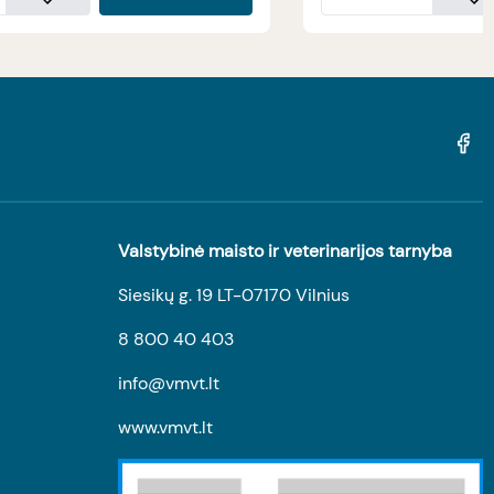
Valstybinė maisto ir veterinarijos tarnyba
Siesikų g. 19 LT-07170 Vilnius
8 800 40 403
info@vmvt.lt
www.vmvt.lt