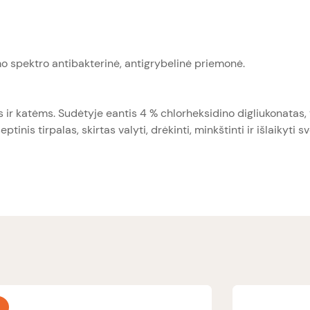
o spektro antibakterinė, antigrybelinė priemonė.
 ir katėms. Sudėtyje eantis 4 % chlorheksidino digliukonatas, 
nis tirpalas, skirtas valyti, drėkinti, minkštinti ir išlaikyti s