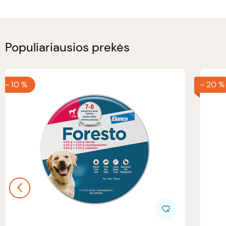
Populiariausios prekės
-
10 %
-
20 %