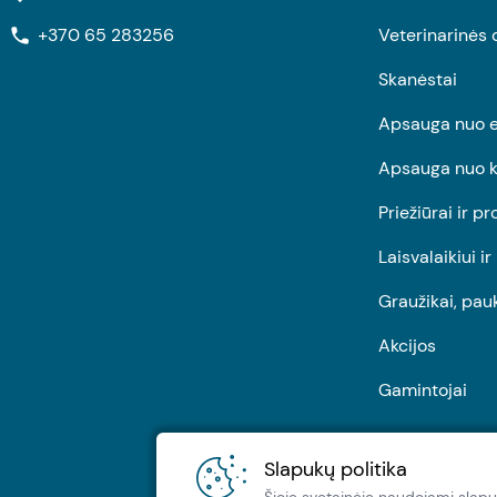
+370 65 283256
Veterinarinės 
Skanėstai
Apsauga nuo e
Apsauga nuo k
Priežiūrai ir pr
Laisvalaikiui i
Graužikai, pau
Akcijos
Gamintojai
Slapukų politika