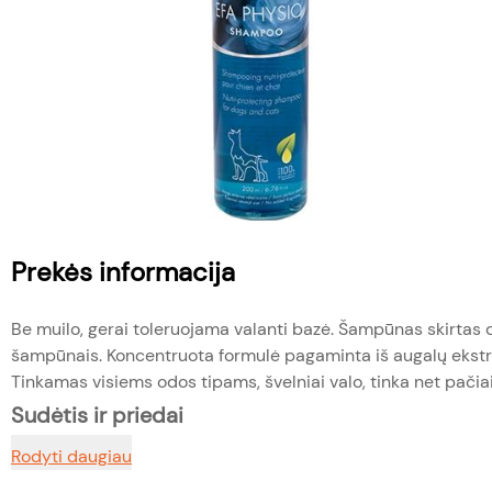
Prekės informacija
Be muilo, gerai toleruojama valanti bazė. Šampūnas skirta
šampūnais. Koncentruota formulė pagaminta iš augalų ekstrak
Tinkamas visiems odos tipams, švelniai valo, tinka net pačiai
Sudėtis ir priedai
Rodyti daugiau