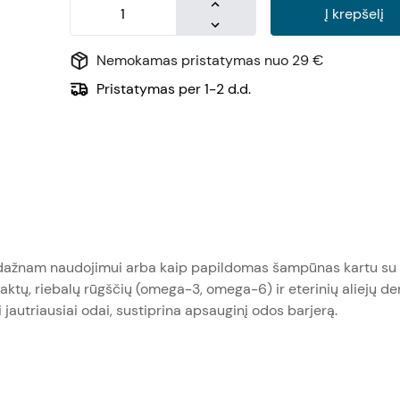
Į krepšelį
Nemokamas pristatymas nuo 29 €
Pristatymas per 1-2 d.d.
s dažnam naudojimui arba kaip papildomas šampūnas kartu su
tų, riebalų rūgščių (omega-3, omega-6) ir eterinių aliejų de
 jautriausiai odai, sustiprina apsauginį odos barjerą.