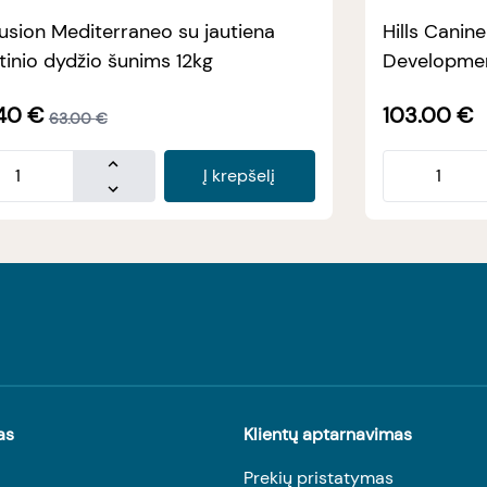
usion Mediterraneo su jautiena
Hills Canin
tinio dydžio šunims 12kg
Developmen
40
€
103.00
€
63.00
€
Į krepšelį
as
Klientų aptarnavimas
Prekių pristatymas