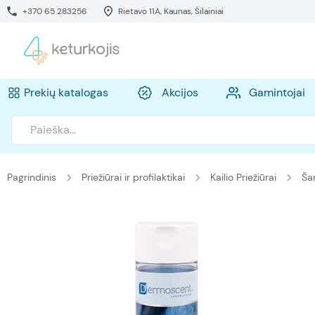
+370 65 283256
Rietavo 11A, Kaunas, Šilainiai
Prekių katalogas
Akcijos
Gamintojai
Pagrindinis
Priežiūrai ir profilaktikai
Kailio Priežiūrai
Ša