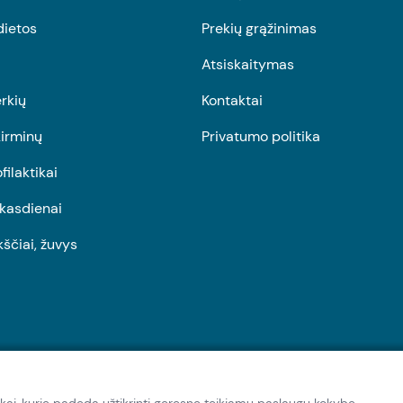
dietos
Prekių grąžinimas
Atsiskaitymas
rkių
Kontaktai
irminų
Privatumo politika
ofilaktikai
r kasdienai
kščiai, žuvys