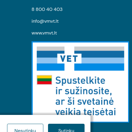
8 800 40 403
info@vmvt.lt
www.vmvt.lt
Nesutinku
Sutinku