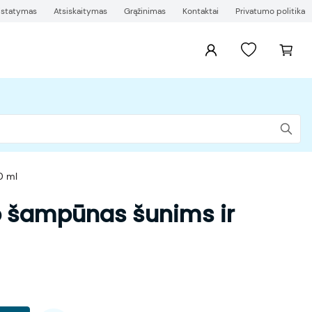
ristatymas
Atsiskaitymas
Grąžinimas
Kontaktai
Privatumo politika
0 ml
o šampūnas šunims ir