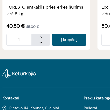
FORESTO antkaklis prieš erkes šunims
Excl
virš 8 kg.
vidu
40.50
€
50.
45.00
€
Į krepšelį
Kontaktai
Prekių katalog
Rietavo 11A, Kaunas, Šilainiai
Pašarai