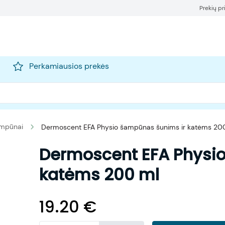
Prekių p
Perkamiausios prekės
mpūnai
Dermoscent EFA Physio šampūnas šunims ir katėms 20
Dermoscent EFA Physi
katėms 200 ml
19.20
€