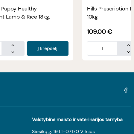
e Puppy Healthy
Hills Prescription D
t Lamb & Rice 18kg.
10kg
109.00
€
Į krepšelį
Valstybinė maisto ir veterinarijos tarnyba
Siesikų g. 19 LT-07170 Vilnius