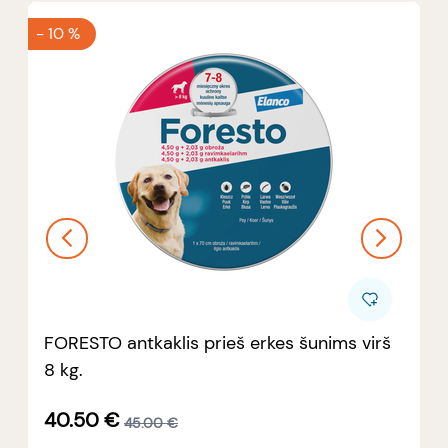
-
10 %
FORESTO antkaklis prieš erkes šunims virš
8 kg.
40.50
€
45.00
€