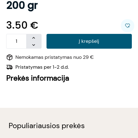
200 gr
3.50
€
Į krepšelį
Nemokamas pristatymas nuo 29 €
Pristatymas per 1-2 d.d.
Prekės informacija
Populiariausios prekės