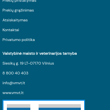
Prekių pristatymas
Prekių grąžinimas
Atsiskaitymas
Kontaktai
Privatumo politika
Valstybinė maisto ir veterinarijos tarnyba
Siesikų g. 19 LT-07170 Vilnius
8 800 40 403
info@vmvt.lt
www.vmvt.lt