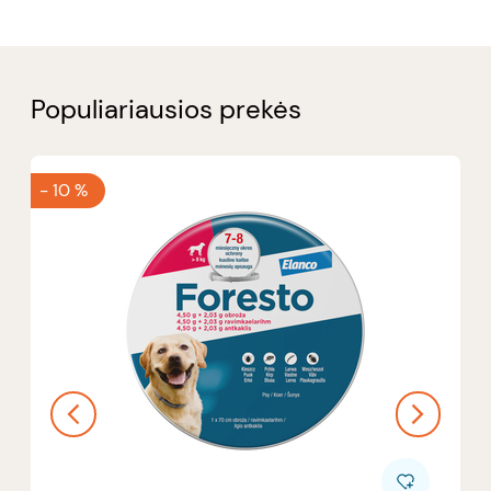
Populiariausios prekės
-
10 %