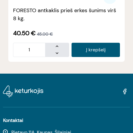
FORESTO antkaklis prieš erkes šunims virš
8 kg.
40.50
€
45.00
€
Į krepšelį
Kontaktai
Rietavo 11A, Kaunas, Šilainiai