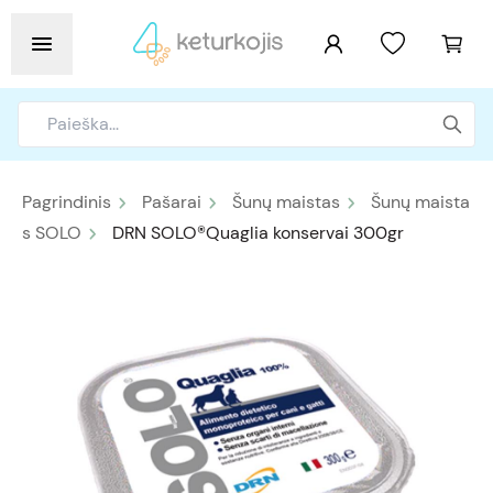
Pagrindinis
Pašarai
Šunų maistas
Šunų maista
s SOLO
DRN SOLO®Quaglia konservai 300gr