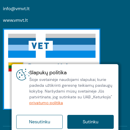
info@vmvt.lt
www.vmvt.lt
Slapukų politika
Šioje svetainėje naudojami slapukai, kurie
padeda užtikrinti geresnę teikiamų paslaugų
kokybę. Naršydami müsų svetainėje Jūs
patvirtinate, jog sutinkate su UAB „Keturkojis"
privatumo politika
Nesutinku
Sutinku