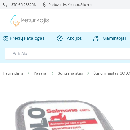
+370 65 283256
Rietavo 11A, Kaunas, Šilainiai
Prekių katalogas
Akcijos
Gamintojai
Pagrindinis
Pašarai
Šunų maistas
Šunų maistas SOL