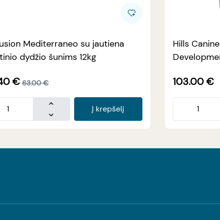
usion Mediterraneo su jautiena
Hills Canin
tinio dydžio šunims 12kg
Developmen
40
€
103.00
€
63.00
€
Į krepšelį