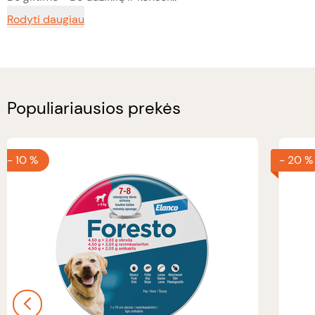
Rodyti daugiau
Populiariausios prekės
-
10 %
-
20 %