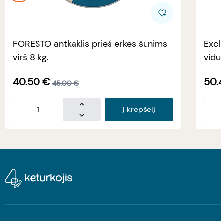
FORESTO antkaklis prieš erkes šunims
Excl
virš 8 kg.
vidu
40.50
€
50.
45.00
€
Į krepšelį