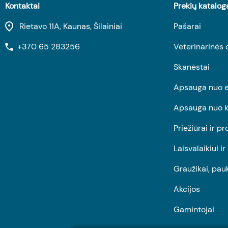
Kontaktai
Prekių katalog
Rietavo 11A, Kaunas, Šilainiai
Pašarai
+370 65 283256
Veterinarinės 
Skanėstai
Apsauga nuo e
Apsauga nuo k
Priežiūrai ir pr
Laisvalaikiui i
Graužikai, pau
Akcijos
Gamintojai