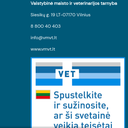
Valstybinė maisto ir veterinarijos tarnyba
Siesikų g. 19 LT-07170 Vilnius
8 800 40 403
info@vmvt.lt
www.vmvt.lt