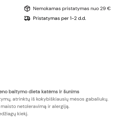
Nemokamas pristatymas nuo 29 €
Pristatymas per 1-2 d.d.
eno baltymo dieta katėms ir šunims
tymų, atrinktų iš kokybiškiausių mėsos gabaliukų.
maisto netoleravimą ir alergiją.
džiagų kiekį.