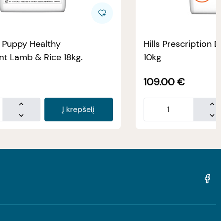
e Puppy Healthy
Hills Prescription D
t Lamb & Rice 18kg.
10kg
109.00
€
Į krepšelį