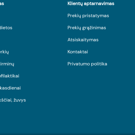
as
Klientų aptarnavimas
Prekių pristatymas
dietos
Prekių grąžinimas
Atsiskaitymas
rkių
Kontaktai
irminų
Privatumo politika
ofilaktikai
r kasdienai
kščiai, žuvys