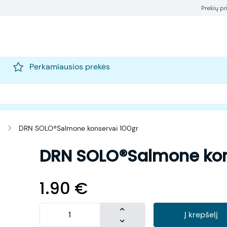
Prekių p
Perkamiausios prekės
O
DRN SOLO®Salmone konservai 100gr
DRN SOLO®Salmone kon
1.90
€
Į krepšelį