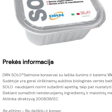
Prekės informacija
DRN SOLO®Salmone konservai su lašiša šunims ir katėms
Vi
Sudėtyje yra gerai virškinamų aukštos biologinės vertės bal
SOLO naudojami norint sužadinti apetitą, taip pat nustatyti 
Siekiant sumažinti netoleruojamų ingredientų ir maistinių me
Atitinka direktyvą 2008/38/EC
Be glitimo - Be dažiklių ir konser...