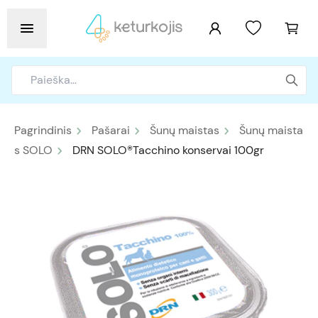
Pagrindinis
Pašarai
Šunų maistas
Šunų maista
s SOLO
DRN SOLO®Tacchino konservai 100gr