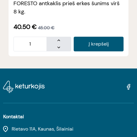
FORESTO antkaklis prieš erkes šunims virš
8 kg.
40.50
€
45.00
€
Į krepšelį
Kontaktai
Rietavo 11A, Kaunas, Šilainiai