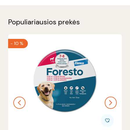
Populiariausios prekės
-
10 %