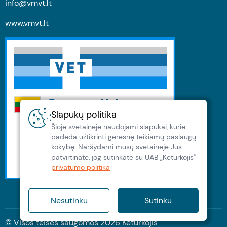
info@vmvt.lt
www.vmvt.lt
Slapukų politika
Šioje svetainėje naudojami slapukai, kurie
padeda užtikrinti geresnę teikiamų paslaugų
kokybę. Naršydami müsų svetainėje Jūs
patvirtinate, jog sutinkate su UAB „Keturkojis"
privatumo politika
Nesutinku
Sutinku
© Visos teisės saugomos
2026
Keturkojis