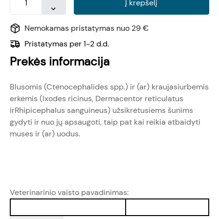
Į krepšelį
Nemokamas pristatymas nuo 29 €
Pristatymas per 1-2 d.d.
Prekės informacija
Blusomis (Ctenocephalides spp.) ir (ar) kraujasiurbėmis
erkėmis (Ixodes ricinus, Dermacentor reticulatus
irRhipicephalus sanguineus) užsikrėtusiems šunims
gydyti ir nuo jų apsaugoti, taip pat kai reikia atbaidyti
muses ir (ar) uodus.
Veterinarinio vaisto pavadinimas: