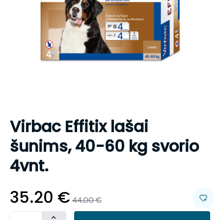
Virbac Effitix lašai
šunims, 40-60 kg svorio
4vnt.
35.20
€
44.00
€