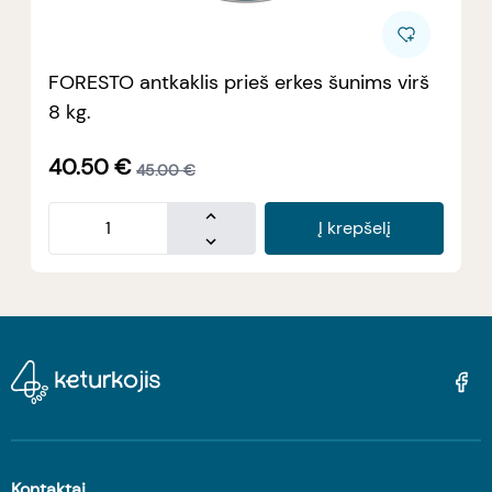
FORESTO antkaklis prieš erkes šunims virš
8 kg.
40.50
€
45.00
€
Į krepšelį
Kontaktai