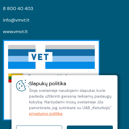
8 800 40 403
info@vmvt.lt
www.vmvt.lt
Slapukų politika
Šioje svetainėje naudojami slapukai, kurie
padeda užtikrinti geresnę teikiamų paslaugų
kokybę. Naršydami müsų svetainėje Jūs
patvirtinate, jog sutinkate su UAB „Keturkojis"
privatumo politika