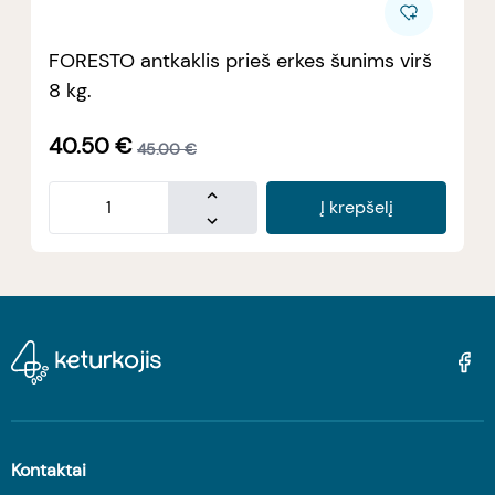
FORESTO antkaklis prieš erkes šunims virš
8 kg.
40.50
€
45.00
€
Į krepšelį
Kontaktai