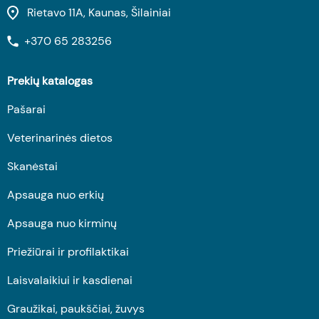
Rietavo 11A, Kaunas, Šilainiai
+370 65 283256
Prekių katalogas
Pašarai
Veterinarinės dietos
Skanėstai
Apsauga nuo erkių
Apsauga nuo kirminų
Priežiūrai ir profilaktikai
Laisvalaikiui ir kasdienai
Graužikai, paukščiai, žuvys