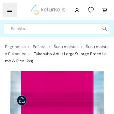
Pagrindinis
Pašarai
Šunų maistas
Šunų maista
s Eukanuba
Eukanuba Adult Large/XLarge Breed La
mb & Rice 12kg.