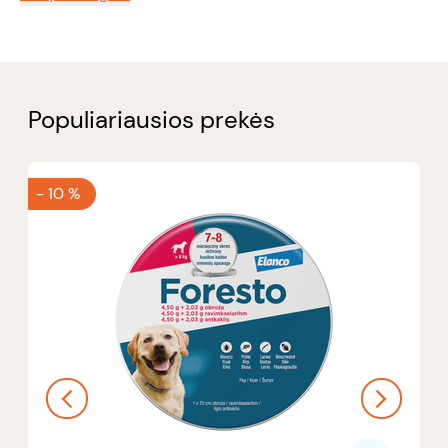
Populiariausios prekės
-
10 %