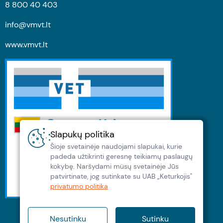
8 800 40 403
info@vmvt.lt
www.vmvt.lt
Slapukų politika
Šioje svetainėje naudojami slapukai, kurie
padeda užtikrinti geresnę teikiamų paslaugų
kokybę. Naršydami müsų svetainėje Jūs
patvirtinate, jog sutinkate su UAB „Keturkojis"
privatumo politika
Nesutinku
Sutinku