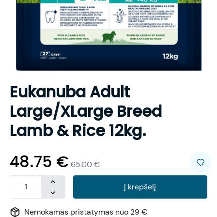
Eukanuba Adult
Large/XLarge Breed
Lamb & Rice 12kg.
48.75
€
65.00
€
Į krepšelį
Nemokamas pristatymas nuo 29 €