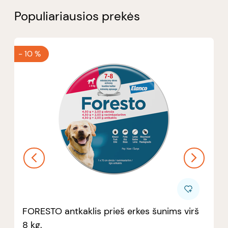
Populiariausios prekės
-
10 %
FORESTO antkaklis prieš erkes šunims virš
8 kg.