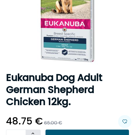
Eukanuba Dog Adult
German Shepherd
Chicken 12kg.
48.75
€
65.00
€