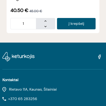
40.50
€
45.00
€
Į krepšelį
Kontaktai
Rietavo 11A, Kaunas, Šilainiai
+370 65 283256