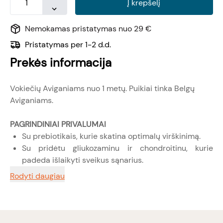
Į krepšelį
Nemokamas pristatymas nuo 29 €
Pristatymas per 1-2 d.d.
Prekės informacija
Vokiečių Aviganiams nuo 1 metų. Puikiai tinka Belgų
Aviganiams.
PAGRINDINIAI PRIVALUMAI
Su prebiotikais, kurie skatina optimalų virškinimą.
Su pridėtu gliukozaminu ir chondroitinu, kurie
padeda išlaikyti sveikus sąnarius.
Rodyti daugiau