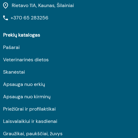
Rietavo 11A, Kaunas, Šilainiai
+370 65 283256
Prekių katalogas
Pašarai
Veterinarinės dietos
Skanėstai
Apsauga nuo erkių
Apsauga nuo kirminų
Priežiūrai ir profilaktikai
Laisvalaikiui ir kasdienai
Graužikai, paukščiai, žuvys