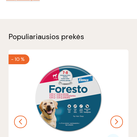
Populiariausios prekės
-
10 %