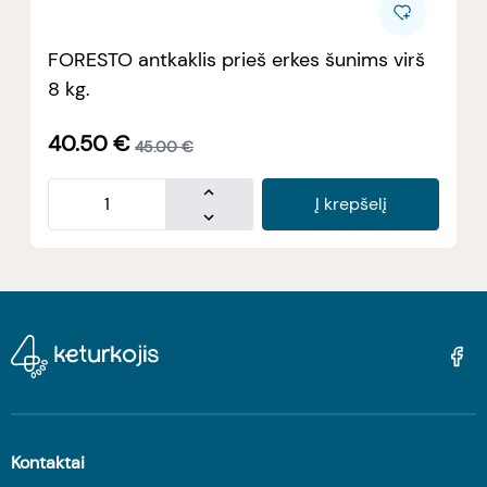
FORESTO antkaklis prieš erkes šunims virš
8 kg.
40.50
€
45.00
€
Į krepšelį
Kontaktai