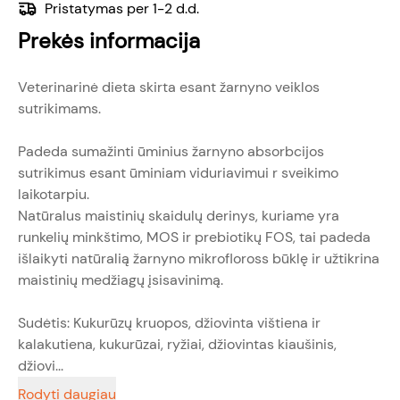
Pristatymas per 1-2 d.d.
Prekės informacija
Veterinarinė dieta skirta esant žarnyno veiklos
sutrikimams.
Padeda sumažinti ūminius žarnyno absorbcijos
sutrikimus esant ūminiam viduriavimui r sveikimo
laikotarpiu.
Natūralus maistinių skaidulų derinys, kuriame yra
runkelių minkštimo, MOS ir prebiotikų FOS, tai padeda
išlaikyti natūralią žarnyno mikrofloross būklę ir užtikrina
maistinių medžiagų įsisavinimą.
Sudėtis: Kukurūzų kruopos, džiovinta vištiena ir
kalakutiena, kukurūzai, ryžiai, džiovintas kiaušinis,
džiovi...
Rodyti daugiau