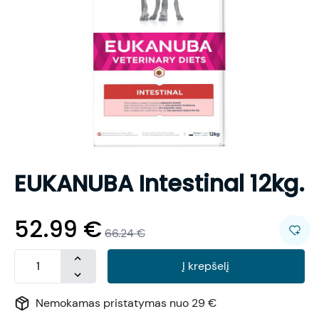
EUKANUBA Intestinal 12kg.
52.99
€
66.24
€
Į krepšelį
Nemokamas pristatymas nuo 29 €