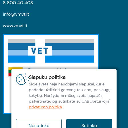
8 800 40 403
info@vmvt.lt
www.vmvt.lt
Slapukų politika
Šioje svetainėje naudojami slapukai, kurie
padeda užtikrinti geresnę teikiamų paslaugų
kokybę. Naršydami müsų svetainėje Jūs
patvirtinate, jog sutinkate su UAB „Keturkojis"
privatumo politika
Nesutinku
Sutinku