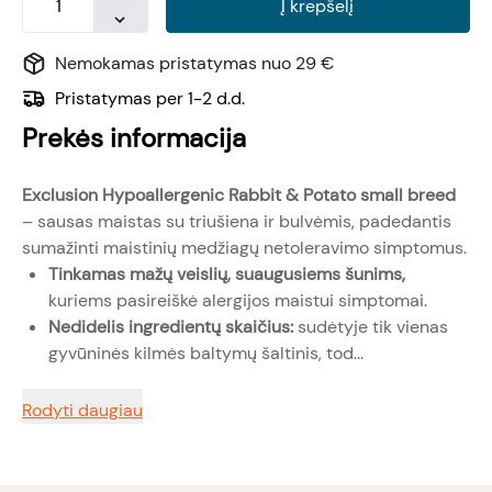
Į krepšelį
Nemokamas pristatymas nuo 29 €
Pristatymas per 1-2 d.d.
Prekės informacija
Exclusion Hypoallergenic Rabbit & Potato small breed
– sausas maistas su triušiena ir bulvėmis, padedantis
sumažinti maistinių medžiagų netoleravimo simptomus.
Tinkamas mažų veislių, suaugusiems šunims,
kuriems pasireiškė alergijos maistui simptomai.
Nedidelis ingredientų skaičius:
sudėtyje tik vienas
gyvūninės kilmės baltymų šaltinis, tod...
Rodyti daugiau