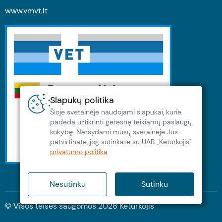
www.vmvt.lt
Slapukų politika
Šioje svetainėje naudojami slapukai, kurie
padeda užtikrinti geresnę teikiamų paslaugų
kokybę. Naršydami müsų svetainėje Jūs
patvirtinate, jog sutinkate su UAB „Keturkojis"
privatumo politika
Nesutinku
Sutinku
© Visos teisės saugomos
2026
Keturkojis