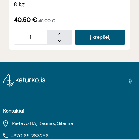
8 kg.
40.50
€
45.00
€
Į krepšelį
Kontaktai
Rietavo 11A, Kaunas, Šilainiai
+370 65 283256