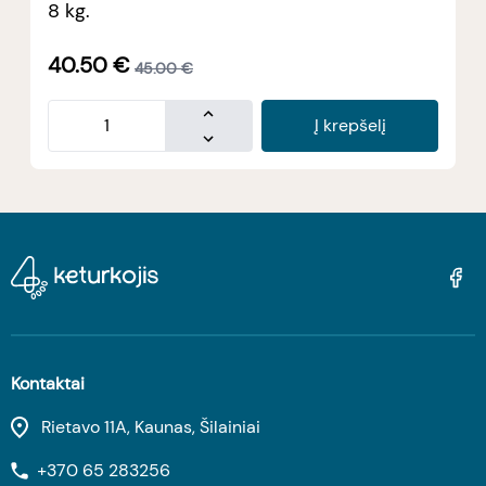
8 kg.
40.50
€
45.00
€
Į krepšelį
Kontaktai
Rietavo 11A, Kaunas, Šilainiai
+370 65 283256