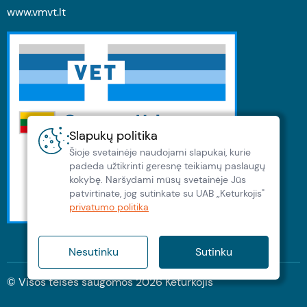
www.vmvt.lt
Slapukų politika
Šioje svetainėje naudojami slapukai, kurie
padeda užtikrinti geresnę teikiamų paslaugų
kokybę. Naršydami müsų svetainėje Jūs
patvirtinate, jog sutinkate su UAB „Keturkojis"
privatumo politika
Nesutinku
Sutinku
© Visos teisės saugomos
2026
Keturkojis