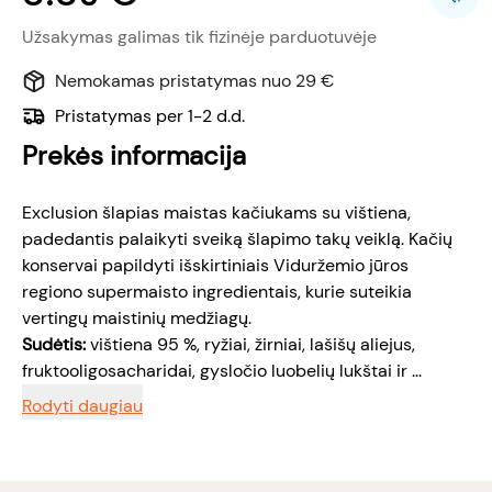
Užsakymas galimas tik fizinėje parduotuvėje
Nemokamas pristatymas nuo 29 €
Pristatymas per 1-2 d.d.
Prekės informacija
Exclusion šlapias maistas kačiukams su vištiena,
padedantis palaikyti sveiką šlapimo takų veiklą. Kačių
konservai papildyti išskirtiniais Viduržemio jūros
regiono supermaisto ingredientais, kurie suteikia
vertingų maistinių medžiagų.
Sudėtis:
vištiena 95 %, ryžiai, žirniai, lašišų aliejus,
fruktooligosacharidai, gysločio luobelių lukštai ir ...
Rodyti daugiau