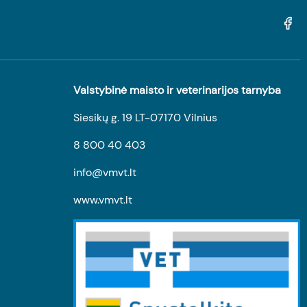
Valstybinė maisto ir veterinarijos tarnyba
Siesikų g. 19 LT-07170 Vilnius
8 800 40 403
info@vmvt.lt
www.vmvt.lt