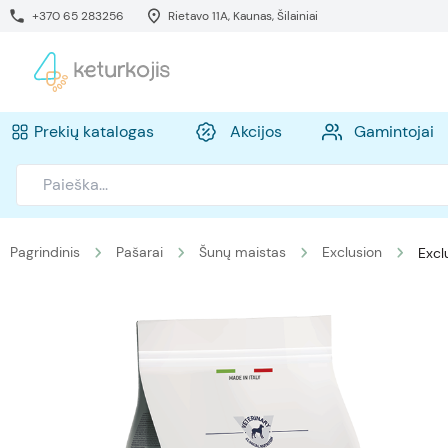
+370 65 283256
Rietavo 11A, Kaunas, Šilainiai
Prekių katalogas
Akcijos
Gamintojai
Pagrindinis
Pašarai
Šunų maistas
Exclusion
Exc