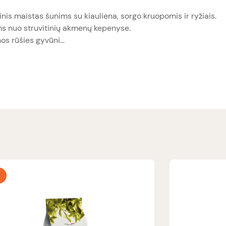
inis maistas šunims su kiauliena, sorgo kruopomis ir ryžiais.
s nuo struvitinių akmenų kepenyse.
os rūšies gyvūni...