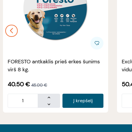
FORESTO antkaklis prieš erkes šunims
Excl
virš 8 kg.
vidu
40.50
€
50.
45.00
€
Į krepšelį