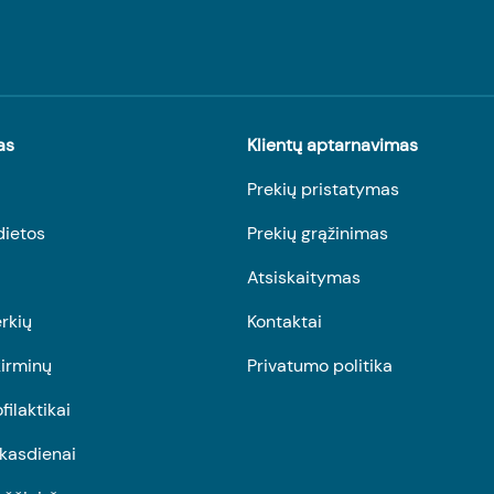
as
Klientų aptarnavimas
Prekių pristatymas
dietos
Prekių grąžinimas
Atsiskaitymas
rkių
Kontaktai
irminų
Privatumo politika
ofilaktikai
r kasdienai