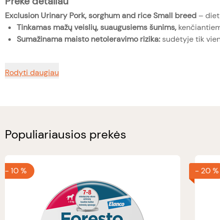
Prekė detaliau
Exclusion Urinary Pork, sorghum and rice Small breed
– diet
Tinkamas mažų veislių, suaugusiems šunims,
kenčiantiem
Sumažinama maisto netoleravimo rizika:
sudėtyje tik vien
Rodyti daugiau
Populiariausios prekės
-
10 %
-
20 %