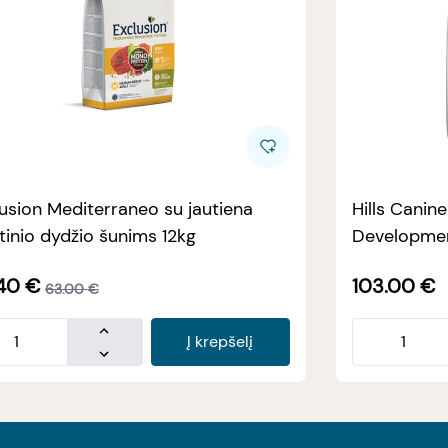
usion Mediterraneo su jautiena
Hills Canin
tinio dydžio šunims 12kg
Developmen
40
€
103.00
€
63.00
€
Į krepšelį