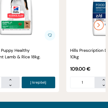
e Puppy Healthy
Hills Prescription D
t Lamb & Rice 18kg.
10kg
109.00
€
Į krepšelį