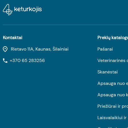
Kontaktai
Prekių katalog
Rietavo 11A, Kaunas, Šilainiai
Pašarai
+370 65 283256
Veterinarinės 
Skanėstai
Apsauga nuo e
Apsauga nuo k
Priežiūrai ir pr
Laisvalaikiui i