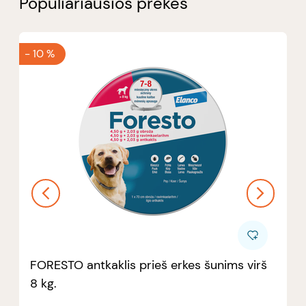
Populiariausios prekės
-
10 %
FORESTO antkaklis prieš erkes šunims virš
8 kg.