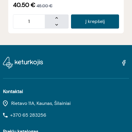
40.50
€
45.00
€
Į krepšelį
Kontaktai
Rietavo 11A, Kaunas, Šilainiai
+370 65 283256
Prekių katalogas