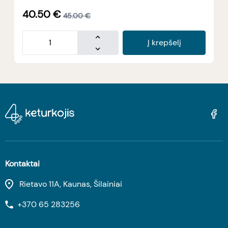
40.50
€
45.00
€
Į krepšelį
Kontaktai
Rietavo 11A, Kaunas, Šilainiai
+370 65 283256