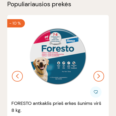
Populiariausios prekės
-
10 %
FORESTO antkaklis prieš erkes šunims virš
8 kg.