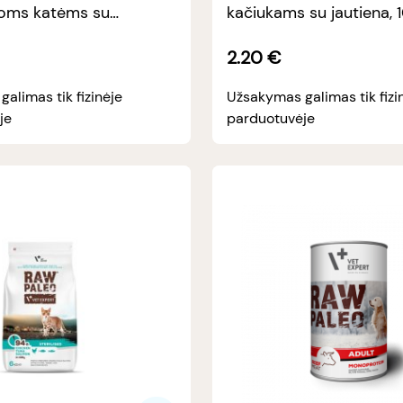
otoms katėms su
kačiukams su jautiena, 
a, 100 g
2.20
€
alimas tik fizinėje
Užsakymas galimas tik fizi
je
parduotuvėje