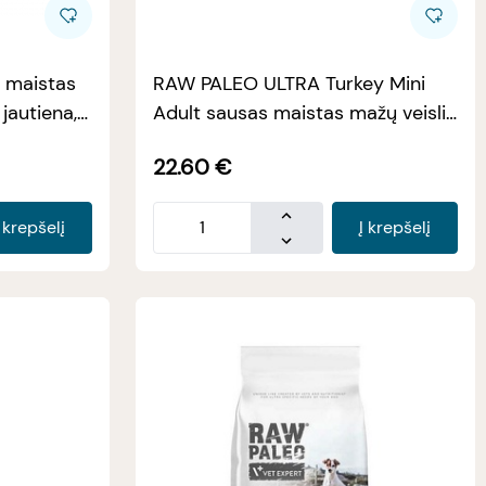
s maistas
RAW PALEO ULTRA Turkey Mini
jautiena,
Adult sausas maistas mažų veislių
šunims su kalakutiena, 2kg
22.60
€
Į krepšelį
Į krepšelį