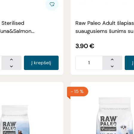
Sterilised
Raw Paleo Adult šlapia
Tuna&Salmon
suaugusiems šunims su 
ms katėms 6 kg
400g
3.90
€
Į krepšelį
-
15 %