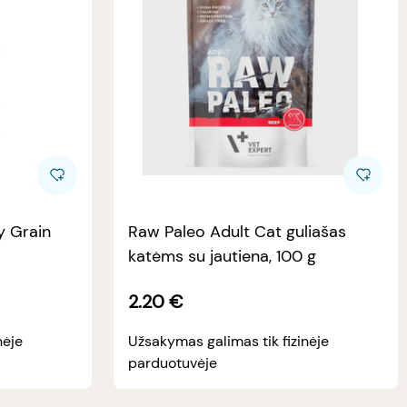
y Grain
Raw Paleo Adult Cat guliašas
katėms su jautiena, 100 g
2.20
€
nėje
Užsakymas galimas tik fizinėje
parduotuvėje