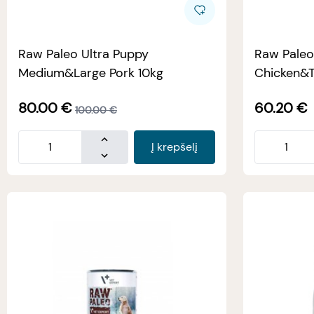
Raw Paleo Ultra Puppy
Raw Paleo 
Medium&Large Pork 10kg
Chicken&
kastruoto
80.00
€
60.20
€
100.00
€
Į krepšelį