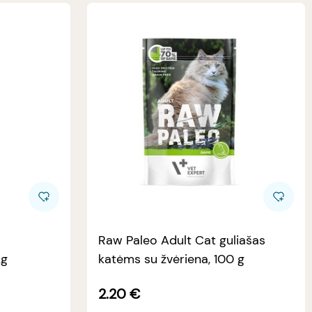
Raw Paleo Adult Cat guliašas
kg
katėms su žvėriena, 100 g
2.20
€