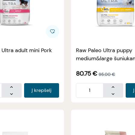
Ultra adult mini Pork
Raw Paleo Ultra puppy
medium&large šuniukams su
kalakutiena 10kg
80.75
€
95.00
€
Į krepšelį