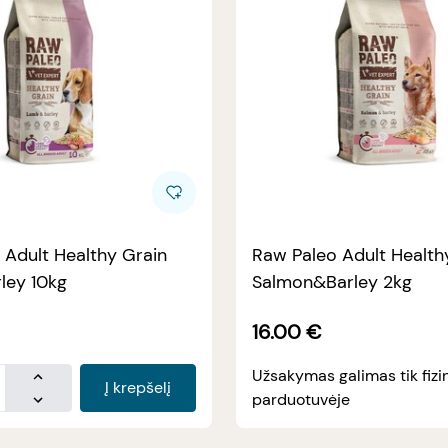
 Adult Healthy Grain
Raw Paleo Adult Health
ley 10kg
Salmon&Barley 2kg
16.00
€
Užsakymas galimas tik fizi
Į krepšelį
parduotuvėje