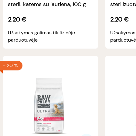
steril. katėms su jautiena, 100 g
sterilizu
kalakutien
2.20
€
2.20
€
Užsakymas galimas tik fizinėje
Užsakymas g
parduotuvėje
parduotuvė
-
20 %