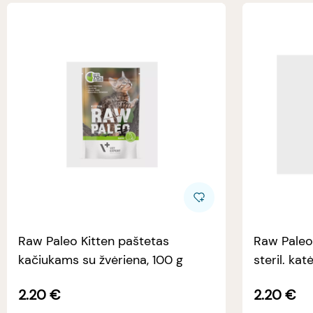
Raw Paleo Kitten paštetas
Raw Paleo 
kačiukams su žvėriena, 100 g
steril. ka
2.20
€
2.20
€