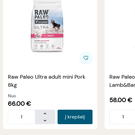
Raw Paleo Ultra adult mini Pork
Raw Paleo
8kg
Lamb&Bar
Nuo
58.00
€
66.00
€
Į krepšelį