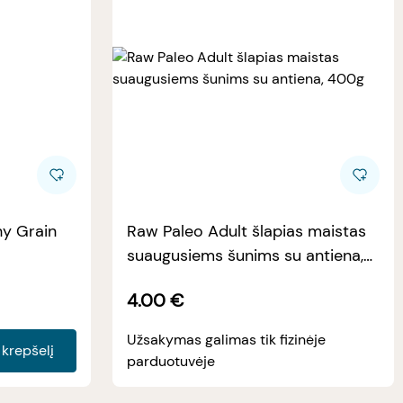
hy Grain
Raw Paleo Adult šlapias maistas
suaugusiems šunims su antiena,
400g
4.00
€
Užsakymas galimas tik fizinėje
Į krepšelį
parduotuvėje