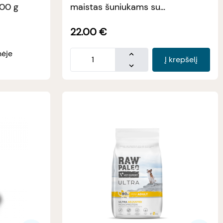
100 g
maistas šuniukams su
kalakutiena, 2kg
22.00
€
nėje
Į krepšelį