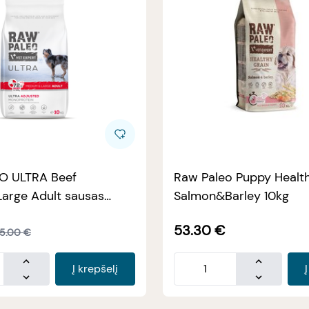
O ULTRA Beef
Raw Paleo Puppy Healt
rge Adult sausas
Salmon&Barley 10kg
nims su jautiena, 10kg
53.30
€
5.00
€
Į krepšelį