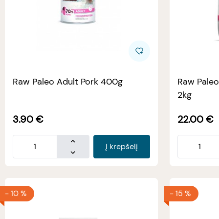
Raw Paleo Adult Pork 400g
Raw Paleo 
2kg
3.90
€
22.00
€
Į krepšelį
-
10 %
-
15 %