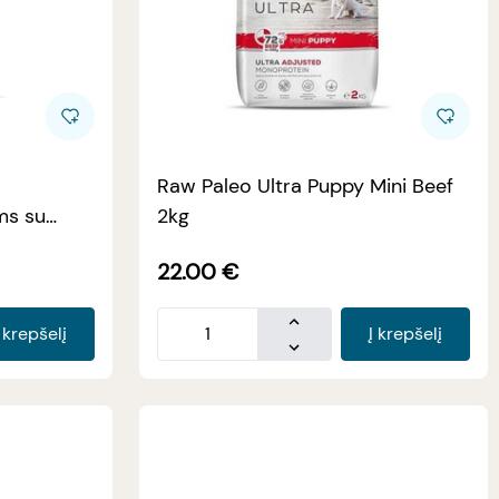
Raw Paleo Ultra Puppy Mini Beef
2kg
22.00
€
Į krepšelį
Į krepšelį