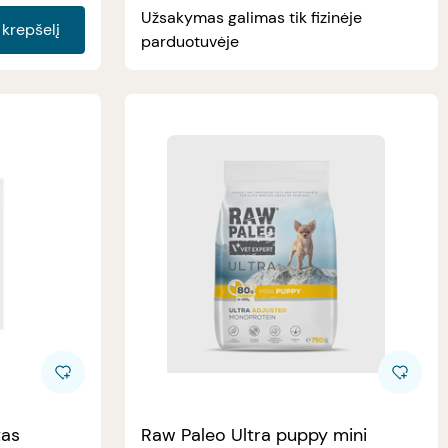
Užsakymas galimas tik fizinėje
Į krepšelį
parduotuvėje
tas
Raw Paleo Ultra puppy mini