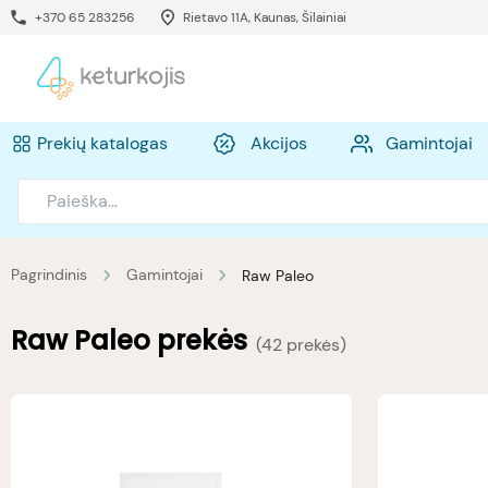
+370 65 283256
Rietavo 11A, Kaunas, Šilainiai
Prekių katalogas
Akcijos
Gamintojai
Pagrindinis
Gamintojai
Raw Paleo
Raw Paleo
prekės
(
42 prekės
)