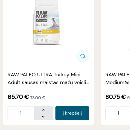
RAW PALEO ULTRA Turkey Mini
RAW PALE
Adult sausas maistas mažų veislių
Medium&La
šunims su kalakutiena 8kg
maistas šu
65.70
€
80.75
€
73.00
€
9
Į krepšelį