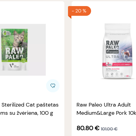
-
20 %
Sterilized Cat paštetas
Raw Paleo Ultra Adult
tėms su žvėriena, 100 g
Medium&Large Pork 10
80.80
€
101.00
€