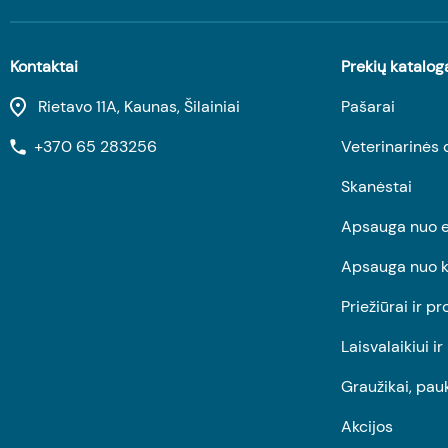
Kontaktai
Prekių katalog
Rietavo 11A, Kaunas, Šilainiai
Pašarai
+370 65 283256
Veterinarinės 
Skanėstai
Apsauga nuo e
Apsauga nuo k
Priežiūrai ir pr
Laisvalaikiui i
Graužikai, pau
Akcijos