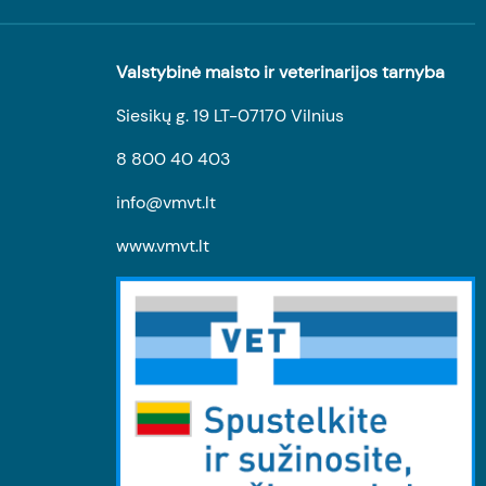
Valstybinė maisto ir veterinarijos tarnyba
Siesikų g. 19 LT-07170 Vilnius
8 800 40 403
info@vmvt.lt
www.vmvt.lt