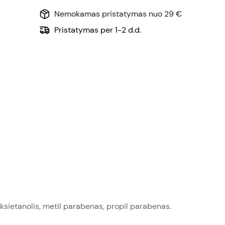
Nemokamas pristatymas nuo 29 €
Pristatymas per 1-2 d.d.
enoksietanolis, metil parabenas, propil parabenas.