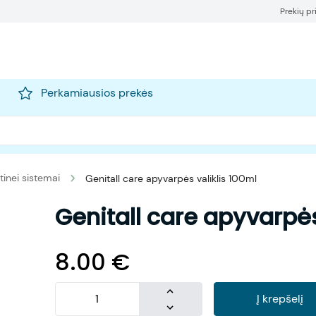
Prekių p
Perkamiausios prekės
tinei sistemai
Genitall care apyvarpės valiklis 100ml
Genitall care apyvarpės
8.00
€
Į krepšelį