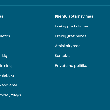
as
Klientų aptarnavimas
Prekių pristatymas
dietos
Prekių grąžinimas
Atsiskaitymas
rkių
Kontaktai
irminų
Privatumo politika
ofilaktikai
r kasdienai
kščiai, žuvys