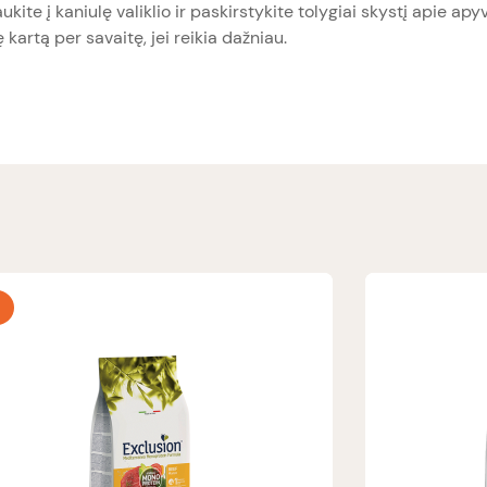
kite į kaniulę valiklio ir paskirstykite tolygiai skystį apie apy
kartą per savaitę, jei reikia dažniau.