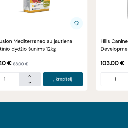
usion Mediterraneo su jautiena
Hills Canin
tinio dydžio šunims 12kg
Developmen
40
€
103.00
€
63.00
€
Į krepšelį