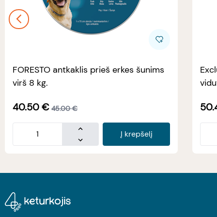
FORESTO antkaklis prieš erkes šunims
Excl
virš 8 kg.
vidu
40.50
€
50.
45.00
€
Į krepšelį