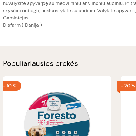
nuvalykite apyvarpę su medvilniniu ar vilnoniu audiniu. Pritrau
skysčiui nubėgti, nušluostykite su audiniu. Valykite apyvarpę 
Gamintojas:
Diafarm ( Danija )
Populiariausios prekės
-
10 %
-
20 %