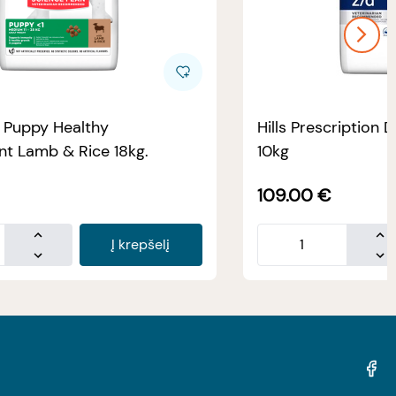
e Puppy Healthy
Hills Prescription D
t Lamb & Rice 18kg.
10kg
109.00
€
Į krepšelį