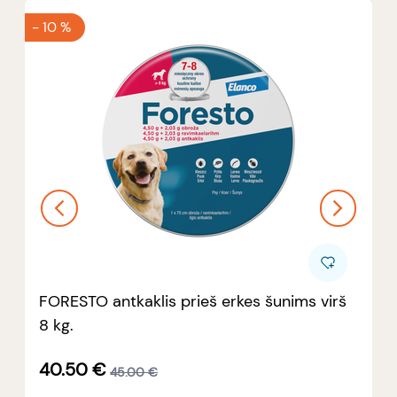
-
10 %
FORESTO antkaklis prieš erkes šunims virš
8 kg.
40.50
€
45.00
€