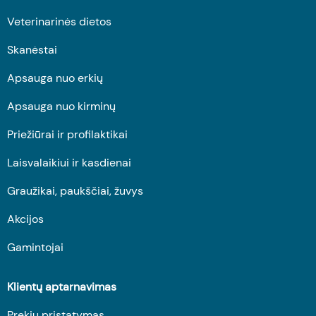
Veterinarinės dietos
Skanėstai
Apsauga nuo erkių
Apsauga nuo kirminų
Priežiūrai ir profilaktikai
Laisvalaikiui ir kasdienai
Graužikai, paukščiai, žuvys
Akcijos
Gamintojai
Klientų aptarnavimas
Prekių pristatymas