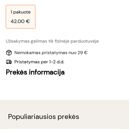
1
pakuotė
42.00
€
Užsakymas galimas tik fizinėje parduotuvėje
Nemokamas pristatymas nuo 29 €
Pristatymas per 1-2 d.d.
Prekės informacija
Populiariausios prekės