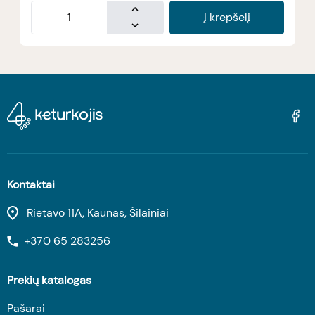
Į krepšelį
Kontaktai
Rietavo 11A, Kaunas, Šilainiai
+370 65 283256
Prekių katalogas
Pašarai