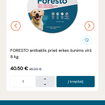
FORESTO antkaklis prieš erkes šunims virš
8 kg.
40.50
€
45.00
€
Į krepšelį