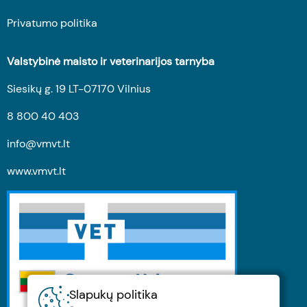
Privatumo politika
Valstybinė maisto ir veterinarijos tarnyba
Siesikų g. 19 LT-07170 Vilnius
8 800 40 403
info@vmvt.lt
www.vmvt.lt
Slapukų politika