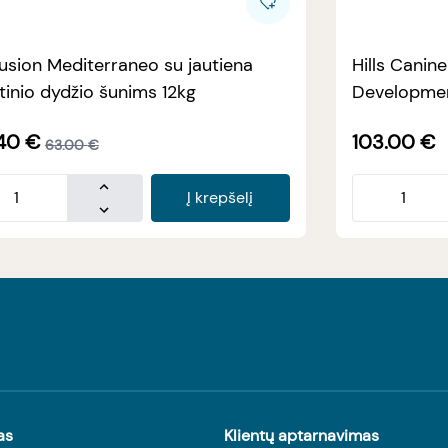
usion Mediterraneo su jautiena
Hills Canin
tinio dydžio šunims 12kg
Developmen
40
€
103.00
€
63.00
€
Į krepšelį
as
Klientų aptarnavimas