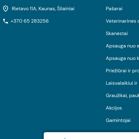
Rietavo 11A, Kaunas, Šilainiai
Pašarai
+370 65 283256
Veterinarinės 
Skanėstai
Apsauga nuo e
Apsauga nuo k
Priežiūrai ir pr
Laisvalaikiui i
Graužikai, pau
Akcijos
Gamintojai