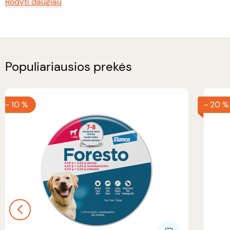
Rodyti daugiau
Populiariausios prekės
-
10 %
-
20 %