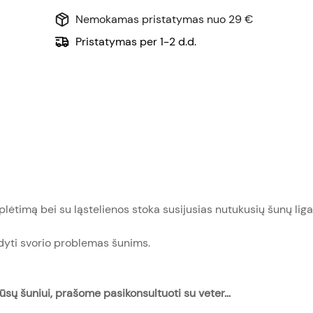
Nemokamas pristatymas nuo 29 €
Pristatymas per 1-2 d.d.
iplėtimą bei su ląstelienos stoka susijusias nutukusių šunų liga
ldyti svorio problemas šunims.
jūsų šuniui, prašome pasikonsultuoti su veter...