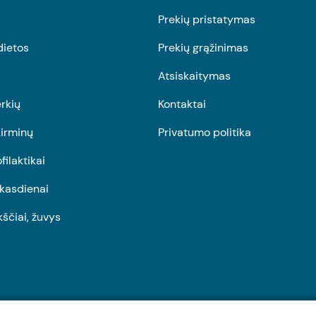
Prekių pristatymas
dietos
Prekių grąžinimas
Atsiskaitymas
rkių
Kontaktai
irminų
Privatumo politika
ofilaktikai
r kasdienai
kščiai, žuvys