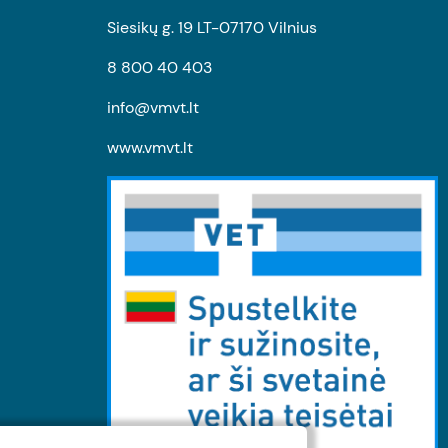
Siesikų g. 19 LT-07170 Vilnius
8 800 40 403
info@vmvt.lt
www.vmvt.lt