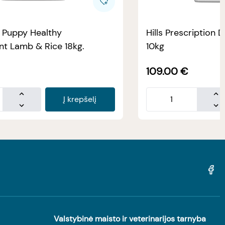
e Puppy Healthy
Hills Prescription D
t Lamb & Rice 18kg.
10kg
109.00
€
Į krepšelį
Valstybinė maisto ir veterinarijos tarnyba