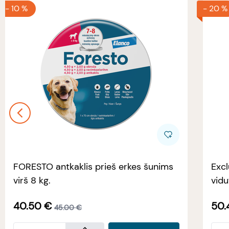
-
10 %
-
20 %
FORESTO antkaklis prieš erkes šunims
Excl
virš 8 kg.
vidu
40.50
€
50.
45.00
€