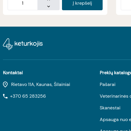
Į krepšelį
Kontaktai
Prekių katalog
Rietavo 11A, Kaunas, Šilainiai
Pašarai
+370 65 283256
Veterinarinės 
Skanėstai
Apsauga nuo e