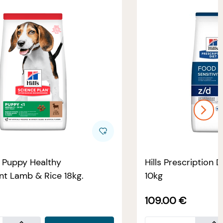
e Puppy Healthy
Hills Prescription D
t Lamb & Rice 18kg.
10kg
109.00
€