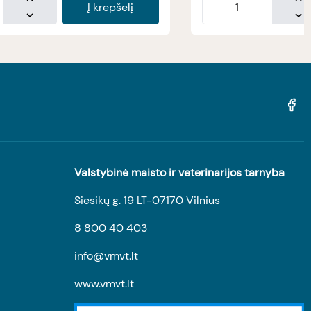
Į krepšelį
Valstybinė maisto ir veterinarijos tarnyba
Siesikų g. 19 LT-07170 Vilnius
8 800 40 403
info@vmvt.lt
www.vmvt.lt