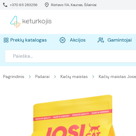
+370 65 283256
Rietavo 11A, Kaunas, Šilainiai
Prekių katalogas
Akcijos
Gamintojai
Pagrindinis
Pašarai
Kačių maistas
Kačių maistas Jos