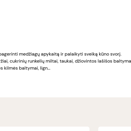
gerinti medžiagų apykaitą ir palaikyti sveiką kūno svorį.
iai, cukrinių runkelių miltai, taukai, džiovintos lašišos baltym
s kilmės baltymai, lign...