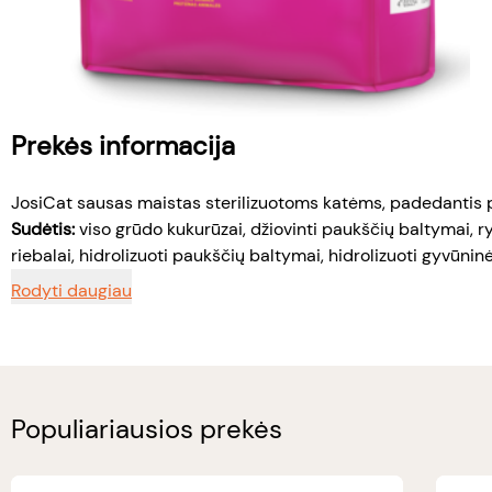
Prekės informacija
JosiCat sausas maistas sterilizuotoms katėms, padedantis pa
Sudėtis:
viso grūdo kukurūzai, džiovinti paukščių baltymai, ryž
riebalai, hidrolizuoti paukščių baltymai, hidrolizuoti gyvūninė
Rodyti daugiau
Populiariausios prekės