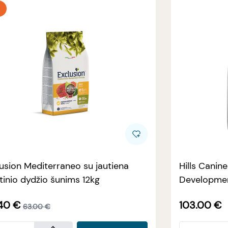
usion Mediterraneo su jautiena
Hills Canin
tinio dydžio šunims 12kg
Developmen
40
€
103.00
€
63.00
€