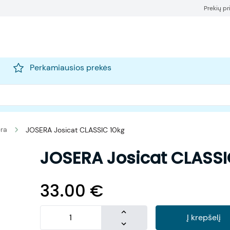
Prekių p
Perkamiausios prekės
era
JOSERA Josicat CLASSIC 10kg
JOSERA Josicat CLASSI
33.00
€
Į krepšelį