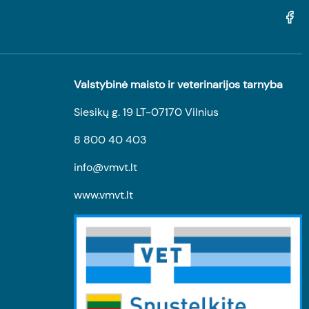
Valstybinė maisto ir veterinarijos tarnyba
Siesikų g. 19 LT-07170 Vilnius
8 800 40 403
info@vmvt.lt
www.vmvt.lt