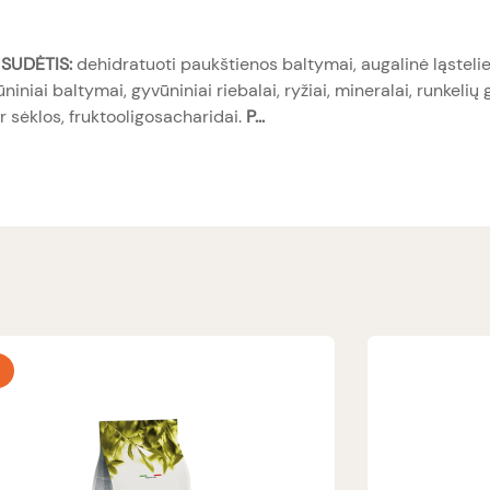
 SUDĖTIS:
dehidratuoti paukštienos baltymai, augalinė ląstelie
niniai baltymai, gyvūniniai riebalai, ryžiai, mineralai, runkelių g
ir sėklos, fruktooligosacharidai.
P...