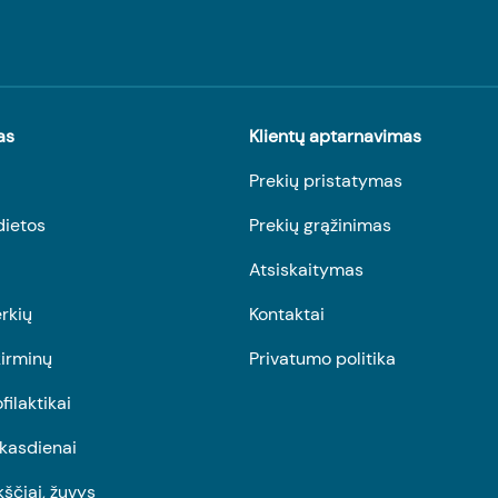
as
Klientų aptarnavimas
Prekių pristatymas
dietos
Prekių grąžinimas
Atsiskaitymas
rkių
Kontaktai
irminų
Privatumo politika
ofilaktikai
r kasdienai
kščiai, žuvys