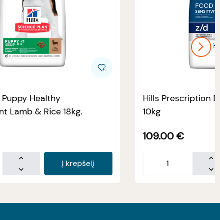
e Puppy Healthy
Hills Prescription D
t Lamb & Rice 18kg.
10kg
109.00
€
Į krepšelį