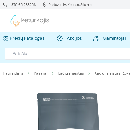
+370 65 283256
Rietavo 11A, Kaunas, Šilainiai
Prekių katalogas
Akcijos
Gamintojai
Pagrindinis
Pašarai
Kačių maistas
Kačių maistas Roya