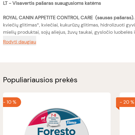
LT -
Visavertis pašaras suaugusioms katėms
ROYAL CANIN APPETITE CONTROL
CARE (sausas pašaras).
kviečių glitimas*, kviečiai, kukurūzų glitimas, hidrolizuoti gyvū
mielių produktai, sojų aliejus, žuvų taukai, gysločio luobelės 
Rodyti daugiau
Populiariausios prekės
-
10 %
-
20 %