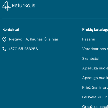
Kontaktai
Prekių katalog
Rietavo 11A, Kaunas, Šilainiai
Pašarai
+370 65 283256
Veterinarinės 
Skanėstai
Apsauga nuo e
Apsauga nuo k
Priežiūrai ir pr
Laisvalaikiui i
Graužikai, pau