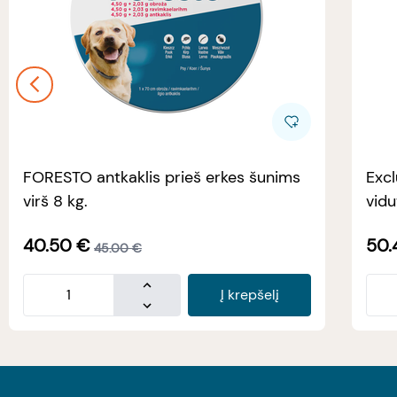
FORESTO antkaklis prieš erkes šunims
Excl
virš 8 kg.
vidu
40.50
€
50.
45.00
€
Į krepšelį