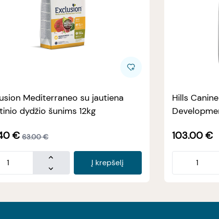
usion Mediterraneo su jautiena
Hills Canin
tinio dydžio šunims 12kg
Developmen
40
€
103.00
€
63.00
€
Į krepšelį