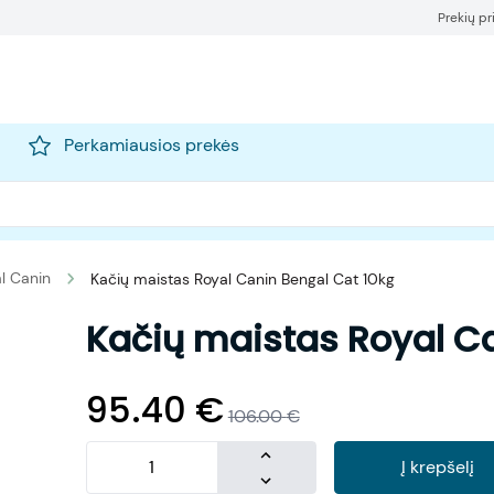
Prekių p
Perkamiausios prekės
l Canin
Kačių maistas Royal Canin Bengal Cat 10kg
Kačių maistas Royal Ca
95.40
€
106.00
€
Į krepšelį