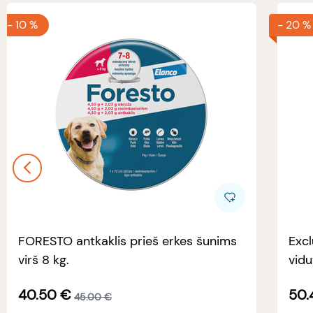
-
10 %
-
20 %
FORESTO antkaklis prieš erkes šunims
Excl
virš 8 kg.
vidu
40.50
€
50.
45.00
€