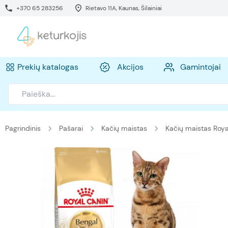
+370 65 283256
Rietavo 11A, Kaunas, Šilainiai
Prekių katalogas
Akcijos
Gamintojai
Pagrindinis
Pašarai
Kačių maistas
Kačių maistas Roya