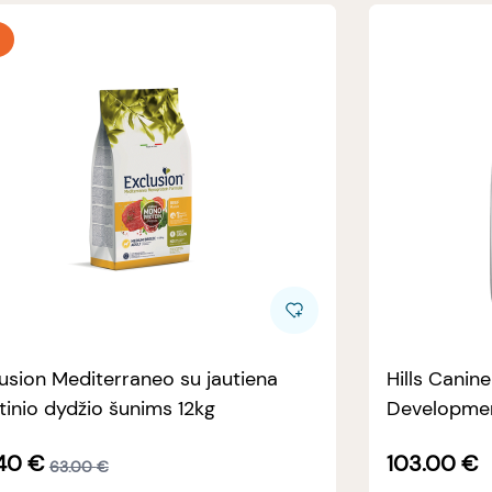
usion Mediterraneo su jautiena
Hills Canin
tinio dydžio šunims 12kg
Developmen
40
€
103.00
€
63.00
€