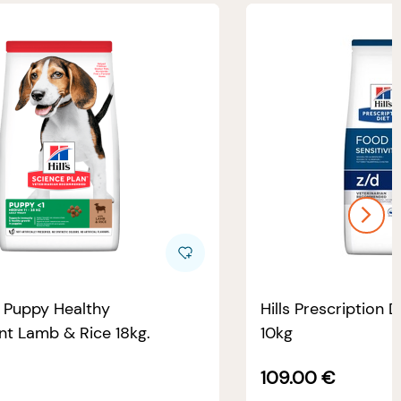
e Puppy Healthy
Hills Prescription D
t Lamb & Rice 18kg.
10kg
109.00
€