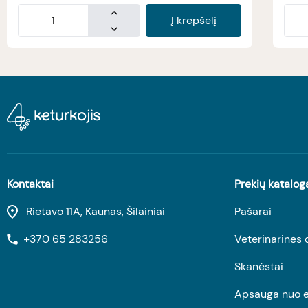
Į krepšelį
Kontaktai
Prekių katalog
Rietavo 11A, Kaunas, Šilainiai
Pašarai
+370 65 283256
Veterinarinės 
Skanėstai
Apsauga nuo e