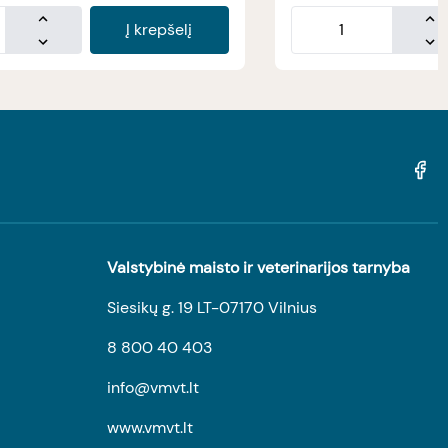
Į krepšelį
Valstybinė maisto ir veterinarijos tarnyba
Siesikų g. 19 LT-07170 Vilnius
8 800 40 403
info@vmvt.lt
www.vmvt.lt