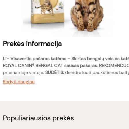
Prekės informacija
LT-
Visavertis pašaras katėms – Skirtas bengalų veislės ka
ROYAL CANIN® BENGAL CAT sausas pašaras
.
REKOMENDUO
prieinamoje vietoje.
SUDĖTIS:
dehidratuoti paukštienos baltym
Rodyti daugiau
Populiariausios prekės