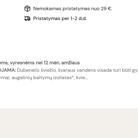
Nemokamas pristatymas nuo 29 €
Pristatymas per 1-2 d.d.
tėms, vyresnėms nei 12 mėn. amžiaus
JAMA:
Dubenėlis šviežio, švaraus vandens visada turi būti g
ai, augalinių baltymų izoliatas*, kvie...