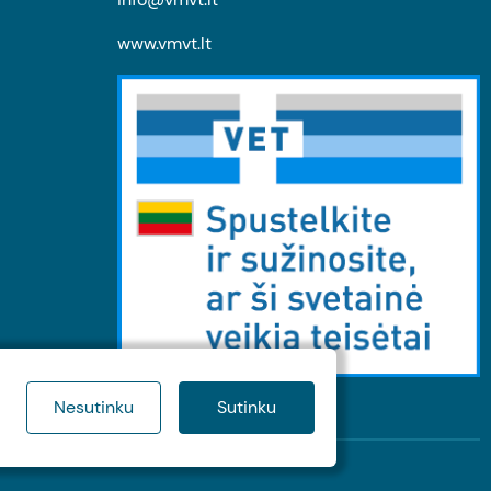
www.vmvt.lt
Nesutinku
Sutinku