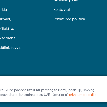
rkių
Kontaktai
irminų
Privatumo politika
ofilaktikai
r kasdienai
kščiai, žuvys
kai, kurie padeda užtikrinti geresnę teikiamų paslaugų kokybę.
tvirtinate, jog sutinkate su UAB „Keturkojis"
privatumo politika