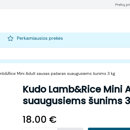
Prekių p
Perkamiausios prekės
b&Rice Mini Adult sausas pašaras suaugusiems šunims 3 kg
Kudo Lamb&Rice Mini A
suaugusiems šunims 3
18.00
€