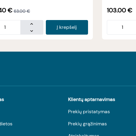
40
€
103.00
€
63.00
€
Į krepšelį
as
Klientų aptarnavimas
Prekių pristatymas
dietos
Prekių grąžinimas
Atsiskaitymas