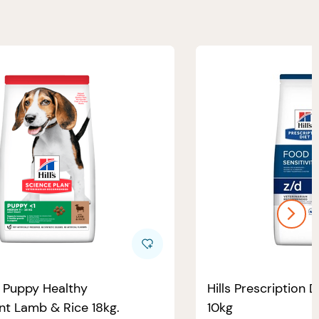
e Puppy Healthy
Hills Prescription D
t Lamb & Rice 18kg.
10kg