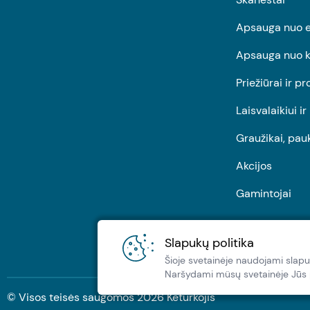
Apsauga nuo e
Apsauga nuo k
Priežiūrai ir pr
Laisvalaikiui i
Graužikai, pau
Akcijos
Gamintojai
Slapukų politika
Šioje svetainėje naudojami slapu
Naršydami müsų svetainėje Jūs pa
© Visos teisės saugomos
2026
Keturkojis