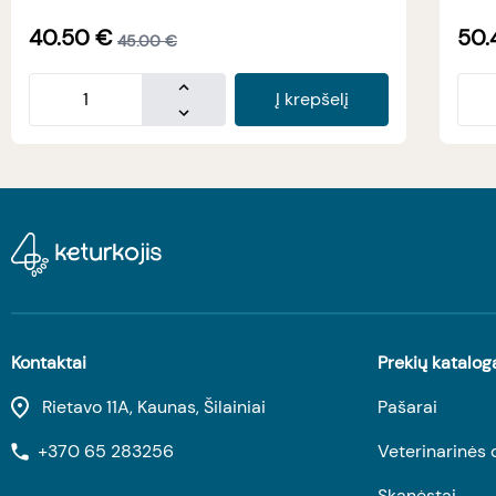
40.50
€
50.
45.00
€
Į krepšelį
Kontaktai
Prekių katalog
Rietavo 11A, Kaunas, Šilainiai
Pašarai
+370 65 283256
Veterinarinės 
Skanėstai