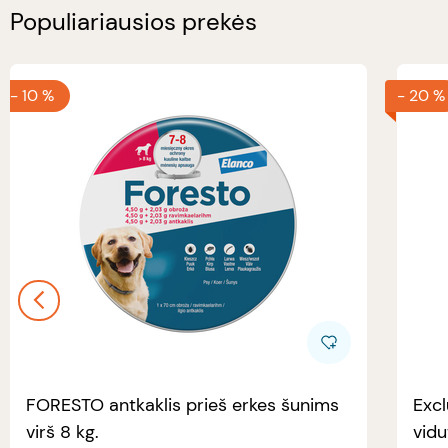
Populiariausios prekės
-
10 %
-
20 %
FORESTO antkaklis prieš erkes šunims
Excl
virš 8 kg.
vidu