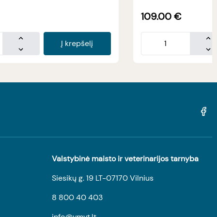
109.00
€
Į krepšelį
Valstybinė maisto ir veterinarijos tarnyba
Siesikų g. 19 LT-07170 Vilnius
8 800 40 403
info@vmvt.lt