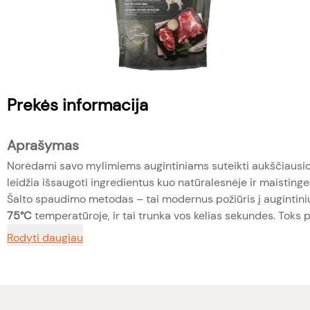
Prekės informacija
Aprašymas
Norėdami savo mylimiems augintiniams suteikti aukščiausio
leidžia išsaugoti ingredientus kuo natūralesnėje ir maisting
Šalto spaudimo metodas – tai modernus požiūris į auginti
75°C
temperatūroje, ir tai trunka vos kelias sekundes. Toks 
Rodyti daugiau