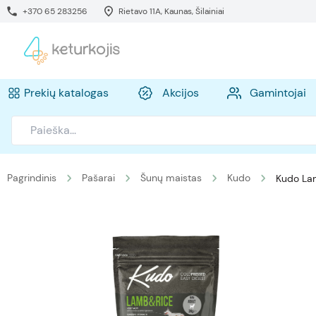
+370 65 283256
Rietavo 11A, Kaunas, Šilainiai
Prekių katalogas
Akcijos
Gamintojai
Pagrindinis
Pašarai
Šunų maistas
Kudo
Kudo Lam