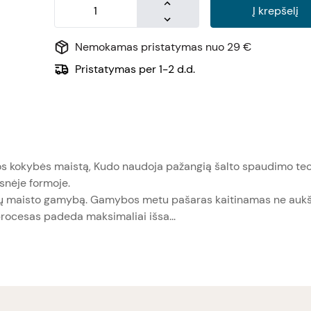
Į krepšelį
Nemokamas pristatymas nuo 29 €
Pristatymas per 1-2 d.d.
s kokybės maistą, Kudo naudoja pažangią šalto spaudimo tech
esnėje formoje.
nių maisto gamybą. Gamybos metu pašaras kaitinamas ne aukš
procesas padeda maksimaliai išsa...