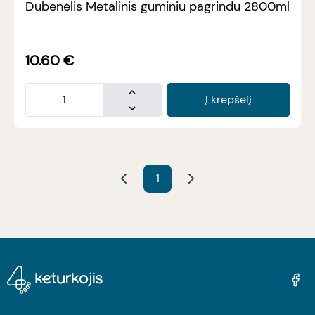
Dubenėlis Metalinis guminiu pagrindu 2800ml
10.60
€
Į krepšelį
1