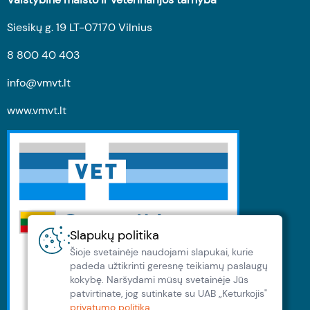
Siesikų g. 19 LT-07170 Vilnius
8 800 40 403
info@vmvt.lt
www.vmvt.lt
Slapukų politika
Šioje svetainėje naudojami slapukai, kurie
padeda užtikrinti geresnę teikiamų paslaugų
kokybę. Naršydami müsų svetainėje Jūs
patvirtinate, jog sutinkate su UAB „Keturkojis"
privatumo politika