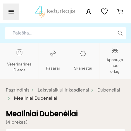
Apsauga
Veterinarinės
nuo
Pašarai
Skanėstai
Dietos
erkių
Pagrindinis
Laisvalaikiui ir kasdienai
Dubenėliai
Mealiniai Dubenėliai
Mealiniai Dubenėliai
(
4 prekės
)