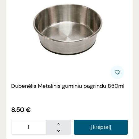
Dubenėlis Metalinis guminiu pagrindu 850ml
8.50
€
Į krepšelį