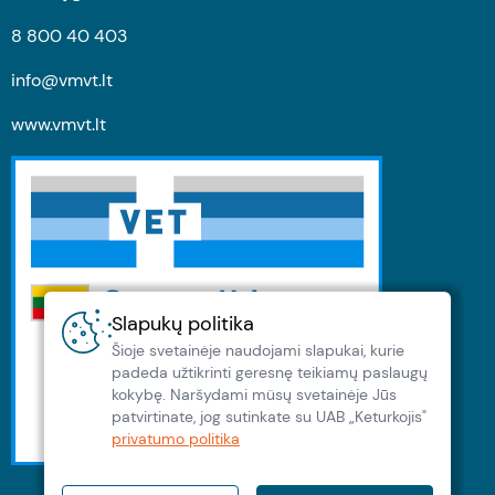
8 800 40 403
info@vmvt.lt
www.vmvt.lt
Slapukų politika
Šioje svetainėje naudojami slapukai, kurie
padeda užtikrinti geresnę teikiamų paslaugų
kokybę. Naršydami müsų svetainėje Jūs
patvirtinate, jog sutinkate su UAB „Keturkojis"
privatumo politika