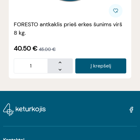
FORESTO antkaklis prieš erkes šunims virš
8 kg.
40.50
€
45.00
€
Į krepšelį