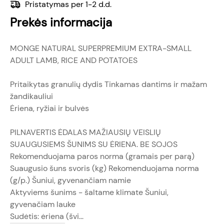
Pristatymas per 1-2 d.d.
Prekės informacija
MONGE NATURAL SUPERPREMIUM EXTRA-SMALL
ADULT LAMB, RICE AND POTATOES
Pritaikytas granulių dydis Tinkamas dantims ir mažam
žandikauliui
Ėriena, ryžiai ir bulvės
PILNAVERTIS ĖDALAS MAŽIAUSIŲ VEISLIŲ
SUAUGUSIEMS ŠUNIMS SU ĖRIENA. BE SOJOS
Rekomenduojama paros norma (gramais per parą)
Suaugusio šuns svoris (kg) Rekomenduojama norma
(g/p.) Šuniui, gyvenančiam namie
Aktyviems šunims - šaltame klimate Šuniui,
gyvenačiam lauke
Sudėtis: ėriena (švi...