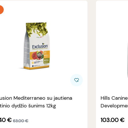
usion Mediterraneo su jautiena
Hills Canin
tinio dydžio šunims 12kg
Developmen
40
€
103.00
€
63.00
€