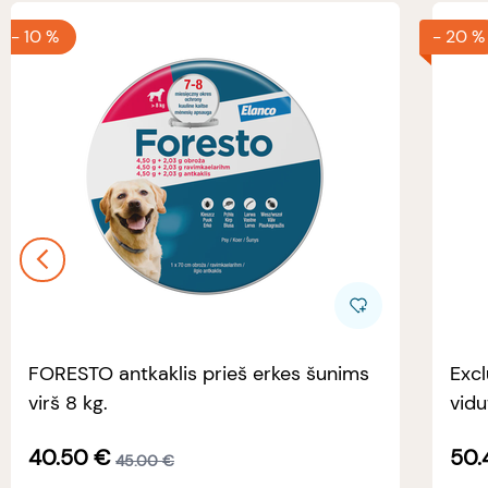
-
10 %
-
20 %
FORESTO antkaklis prieš erkes šunims
Excl
virš 8 kg.
vidu
40.50
€
50.
45.00
€