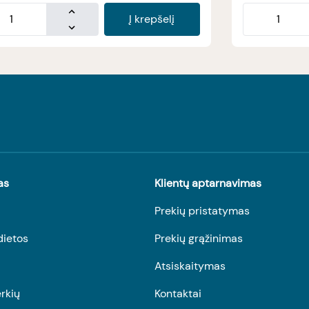
Į krepšelį
as
Klientų aptarnavimas
Prekių pristatymas
dietos
Prekių grąžinimas
Atsiskaitymas
rkių
Kontaktai