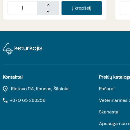
Į krepšelį
Kontaktai
Prekių katalog
Rietavo 11A, Kaunas, Šilainiai
Pašarai
+370 65 283256
Veterinarinės 
Skanėstai
Apsauga nuo e