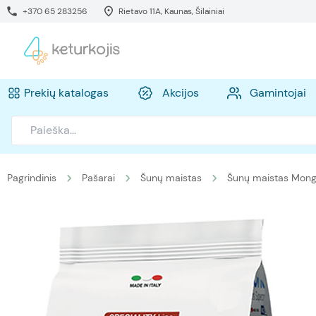
+370 65 283256
Rietavo 11A, Kaunas, Šilainiai
Prekių katalogas
Akcijos
Gamintojai
Pagrindinis
Pašarai
Šunų maistas
Šunų maistas Mon