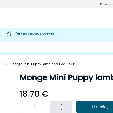
Prekių p
Perkamiausios prekės
ge
Monge Mini Puppy lamb and rice 2,5kg
Monge Mini Puppy lamb
18.70
€
Į krepšelį