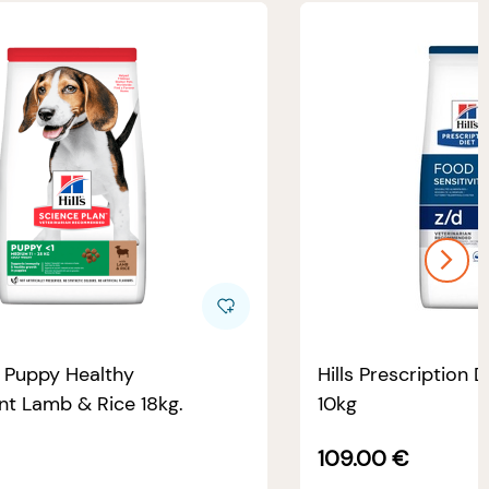
e Puppy Healthy
Hills Prescription D
t Lamb & Rice 18kg.
10kg
109.00
€