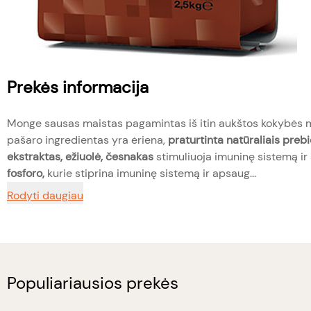
Prekės informacija
Monge sausas maistas pagamintas iš itin aukštos kokybės mai
pašaro ingredientas yra ėriena,
praturtinta natūraliais prebi
ekstraktas, ežiuolė, česnakas
stimuliuoja imuninę sistemą ir
fosforo,
kurie stiprina imuninę sistemą ir apsaug...
Rodyti daugiau
Populiariausios prekės