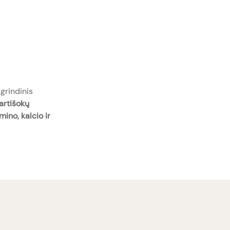
grindinis
artišokų
mino, kalcio ir