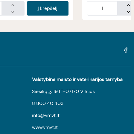
Į krepšelį
Valstybinė maisto ir veterinarijos tarnyba
Siesikų g. 19 LT-07170 Vilnius
8 800 40 403
info@vmvt.lt
www.vmvt.lt