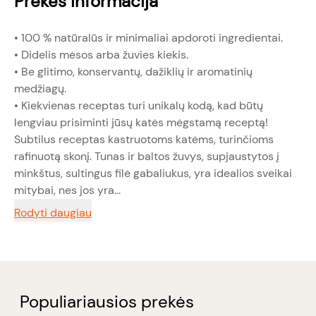
Prekės informacija
• 100 % natūralūs ir minimaliai apdoroti ingredientai.
• Didelis mėsos arba žuvies kiekis.
• Be glitimo, konservantų, dažiklių ir aromatinių
medžiagų.
• Kiekvienas receptas turi unikalų kodą, kad būtų
lengviau prisiminti jūsų katės mėgstamą receptą!
Subtilus receptas kastruotoms katėms, turinčioms
rafinuotą skonį. Tunas ir baltos žuvys, supjaustytos į
minkštus, sultingus filė gabaliukus, yra idealios sveikai
mitybai, nes jos yra...
Rodyti daugiau
Populiariausios prekės