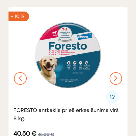
-
10 %
FORESTO antkaklis prieš erkes šunims virš
8 kg.
40.50
€
45.00
€